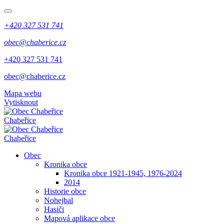
+420 327 531 741
obec@chaberice.cz
+420 327 531 741
obec@chaberice.cz
Mapa webu
Vytisknout
Chabeřice
Chabeřice
Obec
Kronika obce
Kronika obce 1921-1945, 1976-2024
2014
Historie obce
Nohejbal
Hasiči
Mapová aplikace obce