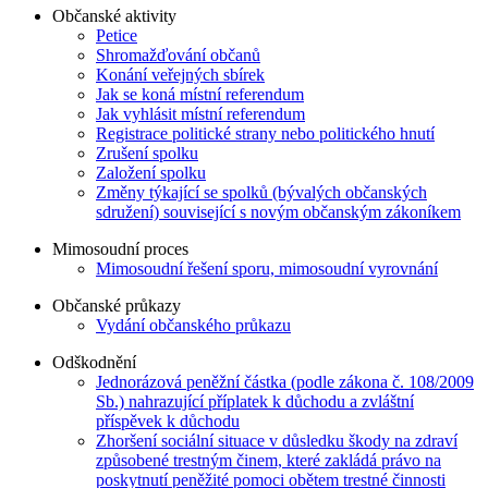
Občanské aktivity
Petice
Shromažďování občanů
Konání veřejných sbírek
Jak se koná místní referendum
Jak vyhlásit místní referendum
Registrace politické strany nebo politického hnutí
Zrušení spolku
Založení spolku
Změny týkající se spolků (bývalých občanských
sdružení) související s novým občanským zákoníkem
Mimosoudní proces
Mimosoudní řešení sporu, mimosoudní vyrovnání
Občanské průkazy
Vydání občanského průkazu
Odškodnění
Jednorázová peněžní částka (podle zákona č. 108/2009
Sb.) nahrazující příplatek k důchodu a zvláštní
příspěvek k důchodu
Zhoršení sociální situace v důsledku škody na zdraví
způsobené trestným činem, které zakládá právo na
poskytnutí peněžité pomoci obětem trestné činnosti