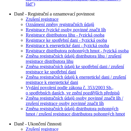
řád")
Daně - Registrační a oznamovací povinnost
Zrušení registrace
Oznámení změny registračních údajů
Registrace fyzické osoby povinné značit líh
Registrace distributora lihu - fyzická osoba
Registrace ke spotřební dani - fyzická osoba
Registrace k energetické dani - fyzická osoba
Registrace distributora pohonných hmot - fyzická osoba
Změna registračních údajů distributora lihu / zrušení
registrace distributora lihu
Změna registračních údajů ke spotřební dani / zrušení
registrace ke spotřební dani
Změna registračních údajů k energetické dani / zrušení
registrace k energetické dani
Vydání povolení podle zákona č. 353/2003 Sb.,
o spotřebních daních, ve znění pozdějších předpisů
Změna registračních údajů osoby povinné značit líh /
zrušení registrace osoby povinné značit líh
Změna registračních údajů distributora pohonných
hmot / zrušení registrace distributora pohonných hmot
Daně - Ukončení činnosti
Zrušení registrace