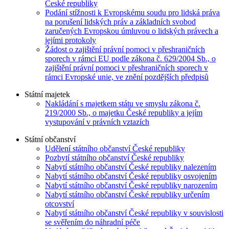
České republiky
Podání stížnosti k Evropskému soudu pro lidská práva
na porušení lidských práv a základních svobod
zaručených Evropskou úmluvou o lidských právech a
jejími protokoly
Žádost o zajištění právní pomoci v přeshraničních
sporech v rámci EU podle zákona č. 629/2004 Sb., o
zajištění právní pomoci v přeshraničních sporech v
rámci Evropské unie, ve znění pozdějších předpisů
Státní majetek
Nakládání s majetkem státu ve smyslu zákona č.
219/2000 Sb., o majetku České republiky a jejím
vystupování v právních vztazích
Státní občanství
Udělení státního občanství České republiky
Pozbytí státního občanství České republiky
Nabytí státního občanství České republiky nalezením
Nabytí státního občanství České republiky osvojením
Nabytí státního občanství České republiky narozením
Nabytí státního občanství České republiky určením
otcovství
Nabytí státního občanství České republiky v souvislosti
se svěřením do náhradní péče