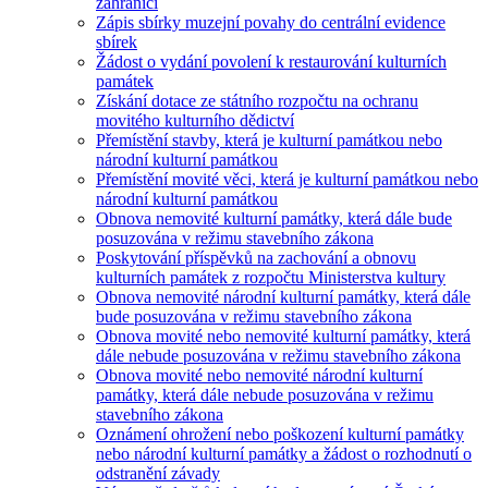
zahraničí
Zápis sbírky muzejní povahy do centrální evidence
sbírek
Žádost o vydání povolení k restaurování kulturních
památek
Získání dotace ze státního rozpočtu na ochranu
movitého kulturního dědictví
Přemístění stavby, která je kulturní památkou nebo
národní kulturní památkou
Přemístění movité věci, která je kulturní památkou nebo
národní kulturní památkou
Obnova nemovité kulturní památky, která dále bude
posuzována v režimu stavebního zákona
Poskytování příspěvků na zachování a obnovu
kulturních památek z rozpočtu Ministerstva kultury
Obnova nemovité národní kulturní památky, která dále
bude posuzována v režimu stavebního zákona
Obnova movité nebo nemovité kulturní památky, která
dále nebude posuzována v režimu stavebního zákona
Obnova movité nebo nemovité národní kulturní
památky, která dále nebude posuzována v režimu
stavebního zákona
Oznámení ohrožení nebo poškození kulturní památky
nebo národní kulturní památky a žádost o rozhodnutí o
odstranění závady