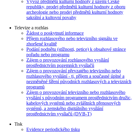
Vývoz předmětů kulturní hodnoty z území České
republiky, prodej předmětů kulturní hodnoty z oboru
archeologie nebo prodej předmětů kulturní hodnoty
sakrální a kultovní povahy
Televize a rozhlas
Žádost o poskytnutí informace
Příjem rozhlasového nebo televizního signálu ve
zhoršené kvalitě
Podání podnětu (stížnosti, petice) k obsahové stránce
pořadu nebo programu
Zájem o provozování rozhlasového vysílání
prostřednictvím pozemních vysílačů
Zájem o provozování převzatého televizního nebo
rozhlasového vysílání - tj. příjem a současné úplné a
nezměněné šíření původních rozhlasových a televizních
programů
Zájem o provozování televizního nebo rozhlasového
vysílání s původním programem prostřednictvím družic,
kabelových systémů nebo zvláštních přenosových
systémů, a zemského digitálního vysílání
prostřednictvím vysílačů (DVB-T)
Tisk
Evidence periodického tisku