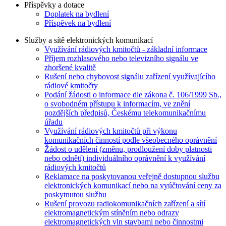
Příspěvky a dotace
Doplatek na bydlení
Příspěvek na bydlení
Služby a sítě elektronických komunikací
Využívání rádiových kmitočtů - základní informace
Příjem rozhlasového nebo televizního signálu ve
zhoršené kvalitě
Rušení nebo chybovost signálu zařízení využívajícího
rádiové kmitočty
Podání žádosti o informace dle zákona č. 106/1999 Sb.,
o svobodném přístupu k informacím, ve znění
pozdějších předpisů, Českému telekomunikačnímu
úřadu
Využívání rádiových kmitočtů při výkonu
komunikačních činností podle všeobecného oprávnění
Žádost o udělení (změnu, prodloužení doby platnosti
nebo odnětí) individuálního oprávnění k využívání
rádiových kmitočtů
Reklamace na poskytovanou veřejně dostupnou službu
elektronických komunikací nebo na vyúčtování ceny za
poskytnutou službu
Rušení provozu radiokomunikačních zařízení a sítí
elektromagnetickým stíněním nebo odrazy
elektromagnetických vln stavbami nebo činnostmi