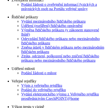
Zveřejnění informací
Podání žádosti o zveřejnění informací fyzických a
právnických osob na Portálu veřejné správy
Řidičské průkazy
Vydání mezinárodního řidičského průkazu
Udělení (rozšíření) řidičského oprávnění
Výměna řidičského průkazu (v zákonem stanovené
lhůtě)
Odevzdání řidičského průkazu nebo mezinárodního
řidičského průkazu
Změna údajů v řidičském průkazu nebo mezinárodním
řidičském průkazu
Ztráta, odcizení, poškození nebo zničení řidičského
průkazu nebo mezinárodního řidičského průkazu
Udělení milosti
Podání žádosti o milost
Veřejné rejstříky
Výpis z veřejného rejstříku
Podání do veřejného rejstříku
Vydání elektronického výpisu z Veřejného rejstříku
prostřednictvím CzechPOINT@home
Výkon trestu v cizině