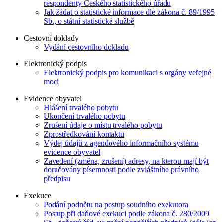
respondenty Českého statistického úřadu
Jak žádat o statistické informace dle zákona č. 89/1995
Sb., o státní statistické službě
Cestovní doklady
Vydání cestovního dokladu
Elektronický podpis
Elektronický podpis pro komunikaci s orgány veřejné
moci
Evidence obyvatel
Hlášení trvalého pobytu
Ukončení trvalého pobytu
Zrušení údaje o místu trvalého pobytu
Zprostředkování kontaktu
Výdej údajů z agendového informačního systému
evidence obyvatel
Zavedení (změna, zrušení) adresy, na kterou mají být
doručovány písemnosti podle zvláštního právního
předpisu
Exekuce
Podání podnětu na postup soudního exekutora
Postup při daňové exekuci podle zákona č. 280/2009