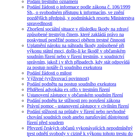
Podání trestního oznámení
Podání žádosti o informace podle zákona č. 106/1999
Sb., o svobodném přístupu k informacím, ve znění
pozdějších předpisů, v podmínkách resortu Ministerstva
spravedlnosti
Zhoršení sociální situace v důsledku škody na zdraví
způsobené trestným činem, které zakládá právo na
poskytnutí peněžité pomoci obětem trestné činnosti
Uplatnění nároku na náhradu škody způsobené při
výkonu státní moci, došlo-li ke škodě v občanském
soudním řízení nebo v řízení trestním, v soudnictví
správním, jakož i v těch případech, kdy stát odpovídá
za postup notáře či soudního exekutora
Podání žádosti o milost
Výživné (vyživovací povinnost)
Podání podnětu na postup soudního exekutora
Přidělení advokáta ex offo v trestním řízení
Ustanovení zástupce v občanském soudním řízení
Podání podnětu ke stížnosti pro porušení zákona
Právní pomoc - ustanovení zástupce v civilním řízení
Podání stížnosti na průtahy v řízení nebo nevhodné
chování soudních osob anebo narušování důstojnosti
řízení před soudem
Převzetí českých občanů vykonávajících nepodmíněný
trest odnětí svobody v cizině k výkonu tohoto trestu do