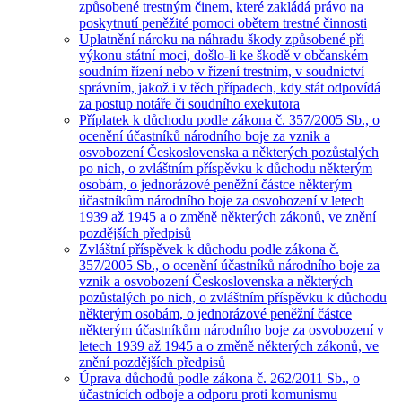
způsobené trestným činem, které zakládá právo na
poskytnutí peněžité pomoci obětem trestné činnosti
Uplatnění nároku na náhradu škody způsobené při
výkonu státní moci, došlo-li ke škodě v občanském
soudním řízení nebo v řízení trestním, v soudnictví
správním, jakož i v těch případech, kdy stát odpovídá
za postup notáře či soudního exekutora
Příplatek k důchodu podle zákona č. 357/2005 Sb., o
ocenění účastníků národního boje za vznik a
osvobození Československa a některých pozůstalých
po nich, o zvláštním příspěvku k důchodu některým
osobám, o jednorázové peněžní částce některým
účastníkům národního boje za osvobození v letech
1939 až 1945 a o změně některých zákonů, ve znění
pozdějších předpisů
Zvláštní příspěvek k důchodu podle zákona č.
357/2005 Sb., o ocenění účastníků národního boje za
vznik a osvobození Československa a některých
pozůstalých po nich, o zvláštním příspěvku k důchodu
některým osobám, o jednorázové peněžní částce
některým účastníkům národního boje za osvobození v
letech 1939 až 1945 a o změně některých zákonů, ve
znění pozdějších předpisů
Úprava důchodů podle zákona č. 262/2011 Sb., o
účastnících odboje a odporu proti komunismu