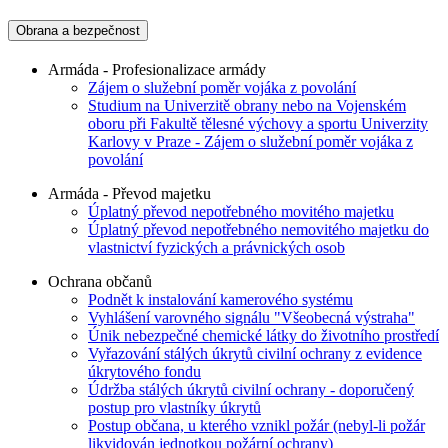
Obrana a bezpečnost
Armáda - Profesionalizace armády
Zájem o služební poměr vojáka z povolání
Studium na Univerzitě obrany nebo na Vojenském
oboru při Fakultě tělesné výchovy a sportu Univerzity
Karlovy v Praze - Zájem o služební poměr vojáka z
povolání
Armáda - Převod majetku
Úplatný převod nepotřebného movitého majetku
Úplatný převod nepotřebného nemovitého majetku do
vlastnictví fyzických a právnických osob
Ochrana občanů
Podnět k instalování kamerového systému
Vyhlášení varovného signálu "Všeobecná výstraha"
Únik nebezpečné chemické látky do životního prostředí
Vyřazování stálých úkrytů civilní ochrany z evidence
úkrytového fondu
Údržba stálých úkrytů civilní ochrany - doporučený
postup pro vlastníky úkrytů
Postup občana, u kterého vznikl požár (nebyl-li požár
likvidován jednotkou požární ochrany)