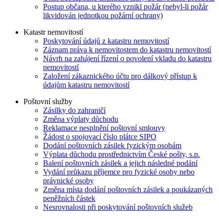
Postup občana, u kterého vznikl požár (nebyl-li požár
likvidován jednotkou požární ochrany)
Katastr nemovitostí
Poskytování údajů z katastru nemovitostí
Záznam práva k nemovitostem do katastru nemovitostí
Návrh na zahájení řízení o povolení vkladu do katastru
nemovitostí
Založení zákaznického účtu pro dálkový přístup k
údajům katastru nemovitostí
Poštovní služby
Zásilky do zahraničí
Změna výplaty důchodu
Reklamace nesplnění poštovní smlouvy
Žádost o spojovací číslo plátce SIPO
Dodání poštovních zásilek fyzickým osobám
Výplata důchodu prostřednictvím České pošty, s.p.
Balení poštovních zásilek a jejich následné podání
Vydání průkazu příjemce pro fyzické osoby nebo
právnické osoby
Změna místa dodání poštovních zásilek a poukázaných
peněžních částek
Nesrovnalosti při poskytování poštovních služeb