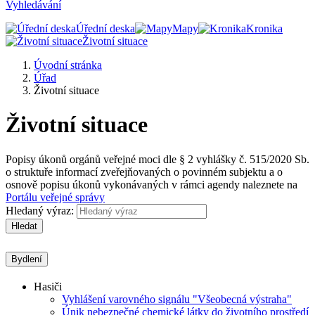
Vyhledávání
Úřední deska
Mapy
Kronika
Životní situace
Úvodní stránka
Úřad
Životní situace
Životní situace
Popisy úkonů orgánů veřejné moci dle § 2 vyhlášky č. 515/2020 Sb.
o struktuře informací zveřejňovaných o povinném subjektu a o
osnově popisu úkonů vykonávaných v rámci agendy naleznete na
Portálu veřejné správy
Hledaný výraz:
Hledat
Bydlení
Hasiči
Vyhlášení varovného signálu "Všeobecná výstraha"
Únik nebezpečné chemické látky do životního prostředí