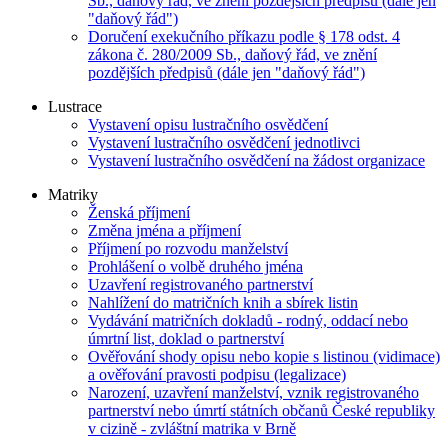
Sb., daňový řád, ve znění pozdějších předpisů (dále jen
"daňový řád")
Doručení exekučního příkazu podle § 178 odst. 4
zákona č. 280/2009 Sb., daňový řád, ve znění
pozdějších předpisů (dále jen "daňový řád")
Lustrace
Vystavení opisu lustračního osvědčení
Vystavení lustračního osvědčení jednotlivci
Vystavení lustračního osvědčení na žádost organizace
Matriky
Ženská příjmení
Změna jména a příjmení
Příjmení po rozvodu manželství
Prohlášení o volbě druhého jména
Uzavření registrovaného partnerství
Nahlížení do matričních knih a sbírek listin
Vydávání matričních dokladů - rodný, oddací nebo
úmrtní list, doklad o partnerství
Ověřování shody opisu nebo kopie s listinou (vidimace)
a ověřování pravosti podpisu (legalizace)
Narození, uzavření manželství, vznik registrovaného
partnerství nebo úmrtí státních občanů České republiky
v cizině - zvláštní matrika v Brně