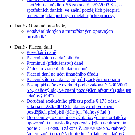
spotřební daně dle § 55 zákona č. 353/2003 Sb., o
spotřebních daních, ve znění pozdějších předpisů -
mineralogické postupy a metalurgické procesy
Daně - Opravné prostředky
Podávání řádných a mimořádných opravných
prostředků
Daně - Placení daní
Posečkání daně
Placení záloh na daň silniční
Prominutí (příslušenství) daně
Žádost o vrácení přeplatku daně
Placení daní na účet finančního úřadu
Placení záloh na daň z příjmů fyzickými osobami
Postup při daňové exekuci podle zákona č. 280/2009
Sb., daňový řád, ve znění pozdějších předpisů (dále jen
"daňový řád")
Doručení exekučního příkazu podle § 178 odst. 4
zákona č. 280/2009 Sb., daňový řád, ve znění
pozdějších předpisů (dále jen "daňový řád")
Doručení vyrozumění o výši daňových nedoplatků a
upozornění na následky spojené s jejich neuhrazením
podle § 153 odst. 3 zákona č. 280/2009 Sb., daňový
řád, ve znění pozdějších předpisů (dále jen "daňový