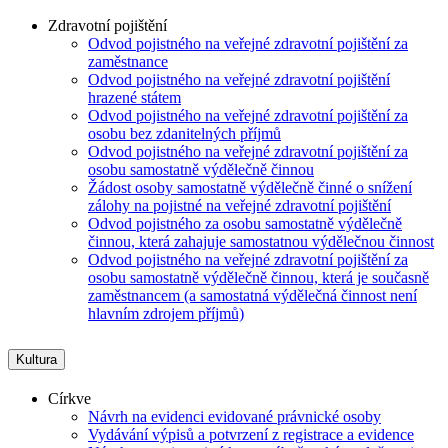
Zdravotní pojištění
Odvod pojistného na veřejné zdravotní pojištění za
zaměstnance
Odvod pojistného na veřejné zdravotní pojištění
hrazené státem
Odvod pojistného na veřejné zdravotní pojištění za
osobu bez zdanitelných příjmů
Odvod pojistného na veřejné zdravotní pojištění za
osobu samostatně výdělečně činnou
Žádost osoby samostatně výdělečně činné o snížení
zálohy na pojistné na veřejné zdravotní pojištění
Odvod pojistného za osobu samostatně výdělečně
činnou, která zahajuje samostatnou výdělečnou činnost
Odvod pojistného na veřejné zdravotní pojištění za
osobu samostatně výdělečně činnou, která je současně
zaměstnancem (a samostatná výdělečná činnost není
hlavním zdrojem příjmů)
Kultura
Církve
Návrh na evidenci evidované právnické osoby
Vydávání výpisů a potvrzení z registrace a evidence