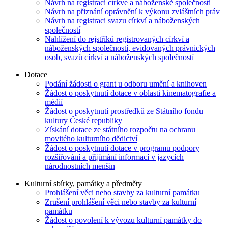
Návrh na registraci církve a náboženské společnosti
Návrh na přiznání oprávnění k výkonu zvláštních práv
Návrh na registraci svazu církví a náboženských
společností
Nahlížení do rejstříků registrovaných církví a
náboženských společností, evidovaných právnických
osob, svazů církví a náboženských společností
Dotace
Podání žádosti o grant u odboru umění a knihoven
Žádost o poskytnutí dotace v oblasti kinematografie a
médií
Žádost o poskytnutí prostředků ze Státního fondu
kultury České republiky
Získání dotace ze státního rozpočtu na ochranu
movitého kulturního dědictví
Žádost o poskytnutí dotace v programu podpory
rozšiřování a přijímání informací v jazycích
národnostních menšin
Kulturní sbírky, památky a předměty
Prohlášení věci nebo stavby za kulturní památku
Zrušení prohlášení věci nebo stavby za kulturní
památku
Žádost o povolení k vývozu kulturní památky do