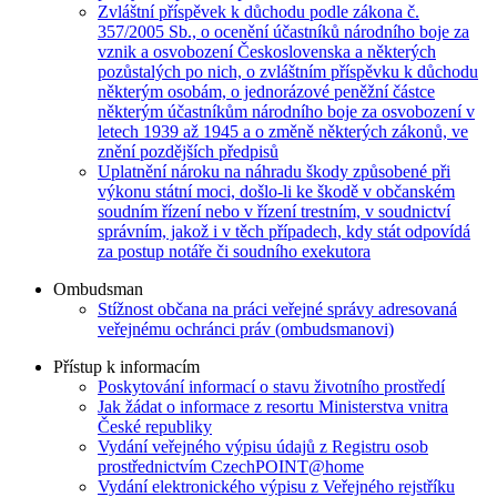
Zvláštní příspěvek k důchodu podle zákona č.
357/2005 Sb., o ocenění účastníků národního boje za
vznik a osvobození Československa a některých
pozůstalých po nich, o zvláštním příspěvku k důchodu
některým osobám, o jednorázové peněžní částce
některým účastníkům národního boje za osvobození v
letech 1939 až 1945 a o změně některých zákonů, ve
znění pozdějších předpisů
Uplatnění nároku na náhradu škody způsobené při
výkonu státní moci, došlo-li ke škodě v občanském
soudním řízení nebo v řízení trestním, v soudnictví
správním, jakož i v těch případech, kdy stát odpovídá
za postup notáře či soudního exekutora
Ombudsman
Stížnost občana na práci veřejné správy adresovaná
veřejnému ochránci práv (ombudsmanovi)
Přístup k informacím
Poskytování informací o stavu životního prostředí
Jak žádat o informace z resortu Ministerstva vnitra
České republiky
Vydání veřejného výpisu údajů z Registru osob
prostřednictvím CzechPOINT@home
Vydání elektronického výpisu z Veřejného rejstříku