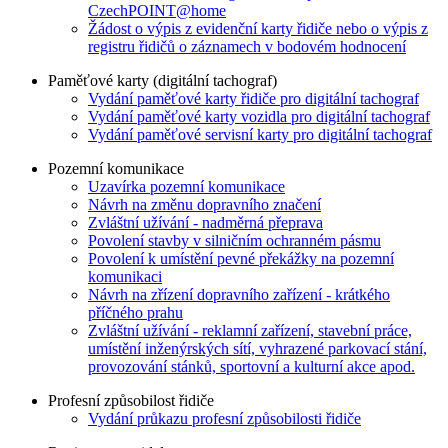
CzechPOINT@home
Žádost o výpis z evidenční karty řidiče nebo o výpis z
registru řidičů o záznamech v bodovém hodnocení
Paměťové karty (digitální tachograf)
Vydání paměťové karty řidiče pro digitální tachograf
Vydání paměťové karty vozidla pro digitální tachograf
Vydání paměťové servisní karty pro digitální tachograf
Pozemní komunikace
Uzavírka pozemní komunikace
Návrh na změnu dopravního značení
Zvláštní užívání - nadměrná přeprava
Povolení stavby v silničním ochranném pásmu
Povolení k umístění pevné překážky na pozemní
komunikaci
Návrh na zřízení dopravního zařízení - krátkého
příčného prahu
Zvláštní užívání - reklamní zařízení, stavební práce,
umístění inženýrských sítí, vyhrazené parkovací stání,
provozování stánků, sportovní a kulturní akce apod.
Profesní způsobilost řidiče
Vydání průkazu profesní způsobilosti řidiče