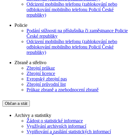
Odcizení mobilního telefonu (zablokování nebo
odblokování mobilního telefonu Policií České
republiky)
Policie
Podání stížnosti na příslušníka či zaměstnance Policie
České republiky
Odcizení mobilního telefonu (zablokování nebo
odblokování mobilního telefonu Policií České
republiky)
Zbraně a střelivo
Zbrojní průkaz
Zbrojní licence
Evropský zbrojní pas
Zbrojní průvodní list
Průkaz zbraně a znehodnocení zbraně
Občan a stát
Archivy a statistiky
Žádost o statistické informace
Využívání archivních informací
Vyplňování a zasílání statistických informací