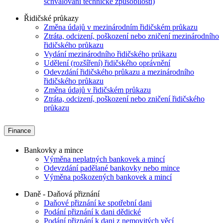
schvalování technické způsobilosti)
Řidičské průkazy
Změna údajů v mezinárodním řidičském průkazu
Ztráta, odcizení, poškození nebo zničení mezinárodního
řidičského průkazu
Vydání mezinárodního řidičského průkazu
Udělení (rozšíření) řidičského oprávnění
Odevzdání řidičského průkazu a mezinárodního
řidičského průkazu
Změna údajů v řidičském průkazu
Ztráta, odcizení, poškození nebo zničení řidičského
průkazu
Finance
Bankovky a mince
Výměna neplatných bankovek a mincí
Odevzdání padělané bankovky nebo mince
Výměna poškozených bankovek a mincí
Daně - Daňová přiznání
Daňové přiznání ke spotřební dani
Podání přiznání k dani dědické
Podání přiznání k dani z nemovitých věcí