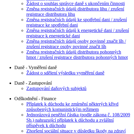
Žádost o souhlas správce daně s ukončením činnosti
Změna registračních údajů distributora lihu / zrušení
registrace distributora lihu
Změna registračních údajů ke spotřební dani / zrušení
registrace ke spotřební dani
Změna registračních údajů k energetické dani / zrušení
registrace k energetické dani
Změna registračních údajů osoby povinné značit líh /
zrušení registrace osoby povinné značit líh
Změna registračních údajů distributora pohonných
hmot / zrušení registrace distributora pohonných hmot
Daně - Vyměření daně
Žádost o sdělení výsledku vyměření daně
Daně - Zastupování
Zastupování daňových subjektů
Odškodnění - Finance
Příplatek k důchodu ke zmírnění některých křivd
způsobených komunistickým režimem
Jednorázová peněžní částka (podle zákona č. 108/2009
Sb.) nahrazující příplatek k důchodu a zvláštní
příspěvek k důchodu
Zhoršení sociální situace v důsledku škody na zdraví