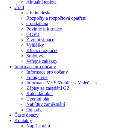
Aktuální teplota
Úřad
Úřední deska
Rozpočty a rozpočtová opatření
e-podatelna
Povinné informace
GDPR
Životní situace
Vyhlášky
Klikací rozpočet
Smlouvy
Veřejné zakázky
Informace pro občany
Informace pro občany
Fotogalerie
Informace VHS Vrchlice - Maleč, a.s.
Zápisy ze zasedání OZ
Kalendář akcí
Územní plán
Nabídky zaměstnání
Odpady
Časté dotazy
Kontakty
Napište nám