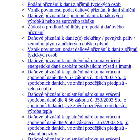
Podání přiznání k dani z příjmů fyzických osob
Vznik povinnosti podat daňové přiznání k dani silniční
Daňové přiznání ke spotřební dani z tabákových
výrobků nebo ze surového tabáku
Žádost o prodloužení lhůty pro podání daňového
přiznání
Daňové přiznání k dani z(e) elektřiny / pevných paliv /
zemního plynu a některých dalších plynů
Vznik povinnosti podat daňové přiznání k dani z příjmů
fyzických osob
Daňové přiznání k uplatnění nároku na vrácení
energetické daně osobám požívajícím výsad a imunit
Daňové přiznání k uplatnění nároku na vrácení
spotřební daně dle § 57 zákona č. 353/2003 Sb., o
spotřebních daních, ve znění pozdějších předpisů -
zelená nafta
Daňové přiznání k uplatnění nároku na vrácení
spotřební daně dle § 56 zákona č. 353/2003 Sb., o
spotřebních daních, ve znění pozdějších předpisů -
výroba tepla
Daňové přiznání k uplatnění nároku na vrácení
spotřební daně dle § 56a zákona č. 353/2003 Sb., o
spotřebních daních, ve znění pozdějších předpisů -
ostatní benziny
Daňové přiznání k uplatnění nároku na vrácení