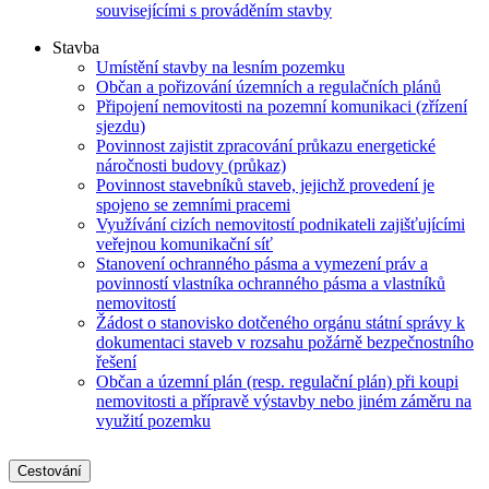
souvisejícími s prováděním stavby
Stavba
Umístění stavby na lesním pozemku
Občan a pořizování územních a regulačních plánů
Připojení nemovitosti na pozemní komunikaci (zřízení
sjezdu)
Povinnost zajistit zpracování průkazu energetické
náročnosti budovy (průkaz)
Povinnost stavebníků staveb, jejichž provedení je
spojeno se zemními pracemi
Využívání cizích nemovitostí podnikateli zajišťujícími
veřejnou komunikační síť
Stanovení ochranného pásma a vymezení práv a
povinností vlastníka ochranného pásma a vlastníků
nemovitostí
Žádost o stanovisko dotčeného orgánu státní správy k
dokumentaci staveb v rozsahu požárně bezpečnostního
řešení
Občan a územní plán (resp. regulační plán) při koupi
nemovitosti a přípravě výstavby nebo jiném záměru na
využití pozemku
Cestování