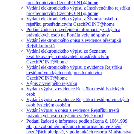
prostřednictvím CzechPOINT@home
Vydání elektronického výpisu z Insolvenčního rejstříku
prostřednictvím CzechPOINT@home
Vydání elektronického výpisu z Živnostenského
rejstříku prostřednictvím CzechPOINT@home
Podání žádosti o zveřejnění informací fyzických a
právnických osob na Portálu veřejné správy
Vydání elektronického opisu z evidence přestupků
Rejstříku trestů
Vydání elektronického výpisu ze Seznamu
kvalifikovaných dodavatelů prostřednictvím
CzechPOINT@home
Vydání elektronického výpisu z evidence Rejstříku
trestů právnických osob prostřednictvím
CzechPOINT@home
Výpis z veřejného rejstříku
Vydání výpisu z evidence Rejstříku trestů fyzických
osob
Vydání výpisu z evidence Rejstříku trestů právnických
osob fyzickým osobám
Vydání výpisu a opisu z evidence Rejstříku trestů
právnických osob orgánům veřejné moci
Podání žádosti o informace podle zákona č. 106/1999
Sb., o svobodném přístupu k informacím, ve znění
pozdějších předpisů, v podmínkách resortu Ministerstva