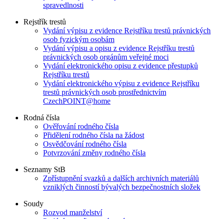
spravedlnosti
Rejstřík trestů
Vydání výpisu z evidence Rejstříku trestů právnických
osob fyzickým osobám
Vydání výpisu a opisu z evidence Rejstříku trestů
právnických osob orgánům veřejné moci
Vydání elektronického opisu z evidence přestupků
Rejstříku trestů
Vydání elektronického výpisu z evidence Rejstříku
trestů právnických osob prostřednictvím
CzechPOINT@home
Rodná čísla
Ověřování rodného čísla
Přidělení rodného čísla na žádost
Osvědčování rodného čísla
Potvrzování změny rodného čísla
Seznamy StB
Zpřístupnění svazků a dalších archivních materiálů
vzniklých činností bývalých bezpečnostních složek
Soudy
Rozvod manželství