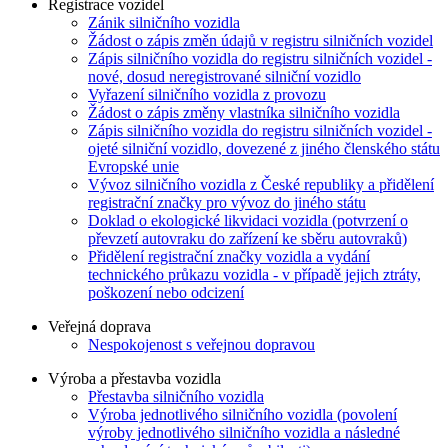
Registrace vozidel
Zánik silničního vozidla
Žádost o zápis změn údajů v registru silničních vozidel
Zápis silničního vozidla do registru silničních vozidel -
nové, dosud neregistrované silniční vozidlo
Vyřazení silničního vozidla z provozu
Žádost o zápis změny vlastníka silničního vozidla
Zápis silničního vozidla do registru silničních vozidel -
ojeté silniční vozidlo, dovezené z jiného členského státu
Evropské unie
Vývoz silničního vozidla z České republiky a přidělení
registrační značky pro vývoz do jiného státu
Doklad o ekologické likvidaci vozidla (potvrzení o
převzetí autovraku do zařízení ke sběru autovraků)
Přidělení registrační značky vozidla a vydání
technického průkazu vozidla - v případě jejich ztráty,
poškození nebo odcizení
Veřejná doprava
Nespokojenost s veřejnou dopravou
Výroba a přestavba vozidla
Přestavba silničního vozidla
Výroba jednotlivého silničního vozidla (povolení
výroby jednotlivého silničního vozidla a následné