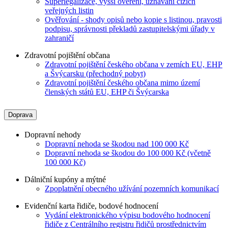
Superlegalizace, vyšší ověření, uznávání cizích
veřejných listin
Ověřování - shody opisů nebo kopie s listinou, pravosti
podpisu, správnosti překladů zastupitelskými úřady v
zahraničí
Zdravotní pojištění občana
Zdravotní pojištění českého občana v zemích EU, EHP
a Švýcarsku (přechodný pobyt)
Zdravotní pojištění českého občana mimo území
členských států EU, EHP či Švýcarska
Doprava
Dopravní nehody
Dopravní nehoda se škodou nad 100 000 Kč
Dopravní nehoda se škodou do 100 000 Kč (včetně
100 000 Kč)
Dálniční kupóny a mýtné
Zpoplatnění obecného užívání pozemních komunikací
Evidenční karta řidiče, bodové hodnocení
Vydání elektronického výpisu bodového hodnocení
řidiče z Centrálního registru řidičů prostřednictvím