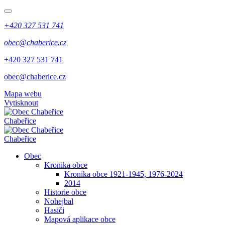
+420 327 531 741
obec@chaberice.cz
+420 327 531 741
obec@chaberice.cz
Mapa webu
Vytisknout
Chabeřice
Chabeřice
Obec
Kronika obce
Kronika obce 1921-1945, 1976-2024
2014
Historie obce
Nohejbal
Hasiči
Mapová aplikace obce