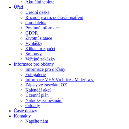
Aktuální teplota
Úřad
Úřední deska
Rozpočty a rozpočtová opatření
e-podatelna
Povinné informace
GDPR
Životní situace
Vyhlášky
Klikací rozpočet
Smlouvy
Veřejné zakázky
Informace pro občany
Informace pro občany
Fotogalerie
Informace VHS Vrchlice - Maleč, a.s.
Zápisy ze zasedání OZ
Kalendář akcí
Územní plán
Nabídky zaměstnání
Odpady
Časté dotazy
Kontakty
Napište nám