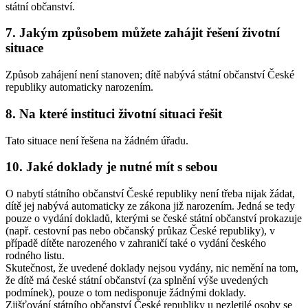
státní občanství.
7. Jakým způsobem můžete zahájit řešení životní
situace
Způsob zahájení není stanoven; dítě nabývá státní občanství České
republiky automaticky narozením.
8. Na které instituci životní situaci řešit
Tato situace není řešena na žádném úřadu.
10. Jaké doklady je nutné mít s sebou
O nabytí státního občanství České republiky není třeba nijak žádat,
dítě jej nabývá automaticky ze zákona již narozením. Jedná se tedy
pouze o vydání dokladů, kterými se české státní občanství prokazuje
(např. cestovní pas nebo občanský průkaz České republiky), v
případě dítěte narozeného v zahraničí také o vydání českého
rodného listu.
Skutečnost, že uvedené doklady nejsou vydány, nic nemění na tom,
že dítě má české státní občanství (za splnění výše uvedených
podmínek), pouze o tom nedisponuje žádnými doklady.
Zjišťování státního občanství České republiky u nezletilé osoby se