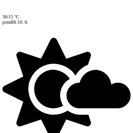
30/15 °C
pondělí
10. 8.