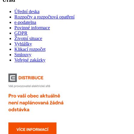
Úřední deska
Rozpočty a rozpočtová opatření
e-podatelna
Povinné informace
GDPR
Životní situace
Vyhlášky
Klikací rozpočet
Smlouvy
Veřejné zakázky