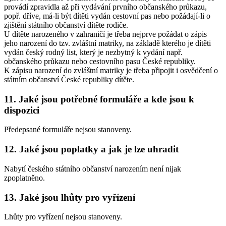
provádí zpravidla až při vydávání prvního občanského průkazu,
popř. dříve, má-li být dítěti vydán cestovní pas nebo požádají-li o
zjištění státního občanství dítěte rodiče.
U dítěte narozeného v zahraničí je třeba nejprve požádat o zápis
jeho narození do tzv. zvláštní matriky, na základě kterého je dítěti
vydán český rodný list, který je nezbytný k vydání např.
občanského průkazu nebo cestovního pasu České republiky.
K zápisu narození do zvláštní matriky je třeba připojit i osvědčení o
státním občanství České republiky dítěte.
11. Jaké jsou potřebné formuláře a kde jsou k
dispozici
Předepsané formuláře nejsou stanoveny.
12. Jaké jsou poplatky a jak je lze uhradit
Nabytí českého státního občanství narozením není nijak
zpoplatněno.
13. Jaké jsou lhůty pro vyřízení
Lhůty pro vyřízení nejsou stanoveny.