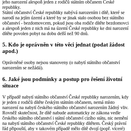
jeho narození alespoň jeden z rodičů státním občanem České
republiky.
Státní občanství České republiky nabývá narozením i dítě, které se
narodí na jejím území a které by se jinak stalo osobou bez státního
občanství - bezdomovcem, pokud jsou oba rodiče dítěte bezdomovci
a alespoň jeden z nich má na území České republiky ke dni narození
dítěte povolen pobyt na dobu delší než 90 dnů.
5. Kdo je oprávněn v této věci jednat (podat žádost
apod.)
Oprávněné osoby nejsou stanoveny (o nabytí státního občanství
narozením se nežádá).
6. Jaké jsou podmínky a postup pro řešení životní
situace
V případě nabytí státního občanství České republiky narozením, kdy
je jeden z rodičů dítěte českým státním občanem, nemá místo
narození na nabytí českého státního občanství narozením žádný vliv.
Rovněž skutečnost, že dítě nabude automaticky ze zákona vedle
českého státního občanství i státní občanství cizího státu, nic nemění
na nabytí státního občanství České republiky dítětem. Český právní
řád připouští, aby v takovém případě mělo dítě dvojí (popř. víceré)