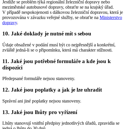
Jestliže se problém týká regionální železniční dopravy nebo
meziměstské autobusové dopravy, obraťte se na krajský úřad.
V případě nespokojenosti s dálkovou železniční dopravou, která je
provozována v závazku veřejné služby, se obraťte na
Ministerstvo
dopravy
.
10. Jaké doklady je nutné mít s sebou
Údaje obsažené v podání musí být co nejpřesnější a konkrétní,
zvláště jedná-li se o připomínku, která má charakter stížnosti.
11. Jaké jsou potřebné formuláře a kde jsou k
dispozici
Předepsané formuláře nejsou stanoveny.
12. Jaké jsou poplatky a jak je lze uhradit
Správní ani jiné poplatky nejsou stanoveny.
13. Jaké jsou lhůty pro vyřízení
Lhůty stanovují vnitřní předpisy jednotlivých úřadů, zpravidla se
jedná o lhůtu do 30 dnů.