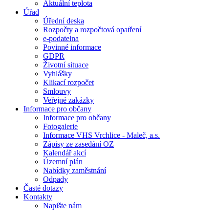
Aktuální teplota
Úřad
Úřední deska
Rozpočty a rozpočtová opatření
e-podatelna
Povinné informace
GDPR
Životní situace
Vyhlášky
Klikací rozpočet
Smlouvy
Veřejné zakázky
Informace pro občany
Informace pro občany
Fotogalerie
Informace VHS Vrchlice - Maleč, a.s.
Zápisy ze zasedání OZ
Kalendář akcí
Územní plán
Nabídky zaměstnání
Odpady
Časté dotazy
Kontakty
Napište nám