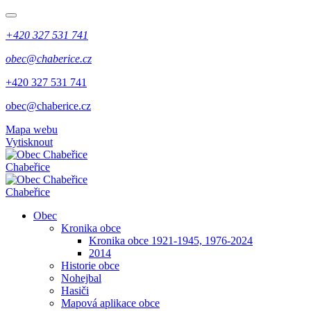
+420 327 531 741
obec@chaberice.cz
+420 327 531 741
obec@chaberice.cz
Mapa webu
Vytisknout
Chabeřice
Chabeřice
Obec
Kronika obce
Kronika obce 1921-1945, 1976-2024
2014
Historie obce
Nohejbal
Hasiči
Mapová aplikace obce