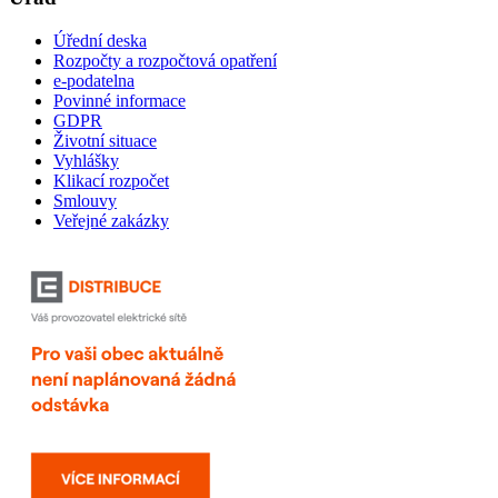
Úřední deska
Rozpočty a rozpočtová opatření
e-podatelna
Povinné informace
GDPR
Životní situace
Vyhlášky
Klikací rozpočet
Smlouvy
Veřejné zakázky