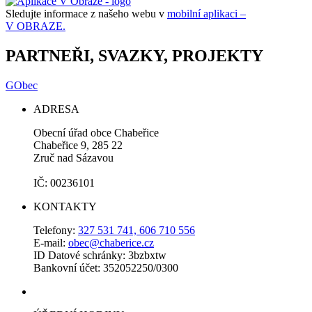
Sledujte informace z našeho webu v
mobilní aplikaci –
V OBRAZE.
PARTNEŘI, SVAZKY, PROJEKTY
GObec
ADRESA
Obecní úřad obce Chabeřice
Chabeřice 9, 285 22
Zruč nad Sázavou
IČ: 00236101
KONTAKTY
Telefony:
327 531 741, 606 710 556
E-mail:
obec@chaberice.cz
ID Datové schránky: 3bzbxtw
Bankovní účet: 352052250/0300