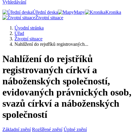
Vyhledávání
Úřední deska
Mapy
Kronika
Životní situace
Úvodní stránka
Úřad
Životní situace
Nahlížení do rejstříků registrovaných...
Nahlížení do rejstříků
registrovaných církví a
náboženských společností,
evidovaných právnických osob,
svazů církví a náboženských
společností
Základní znění
Rozšířené znění
Úplné znění