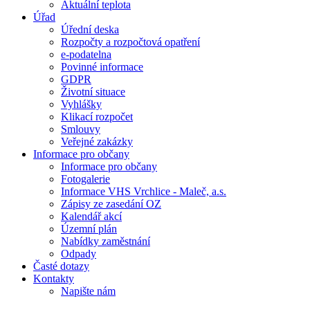
Aktuální teplota
Úřad
Úřední deska
Rozpočty a rozpočtová opatření
e-podatelna
Povinné informace
GDPR
Životní situace
Vyhlášky
Klikací rozpočet
Smlouvy
Veřejné zakázky
Informace pro občany
Informace pro občany
Fotogalerie
Informace VHS Vrchlice - Maleč, a.s.
Zápisy ze zasedání OZ
Kalendář akcí
Územní plán
Nabídky zaměstnání
Odpady
Časté dotazy
Kontakty
Napište nám