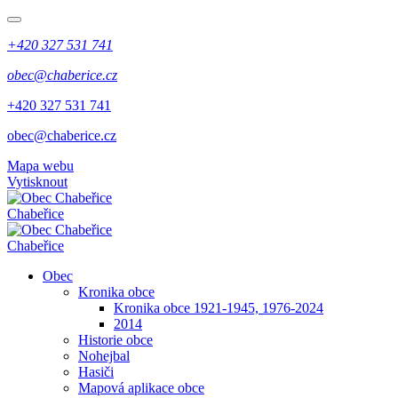
+420 327 531 741
obec@chaberice.cz
+420 327 531 741
obec@chaberice.cz
Mapa webu
Vytisknout
Chabeřice
Chabeřice
Obec
Kronika obce
Kronika obce 1921-1945, 1976-2024
2014
Historie obce
Nohejbal
Hasiči
Mapová aplikace obce