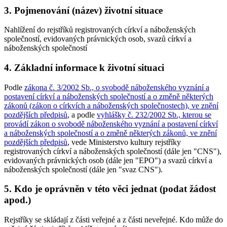
3. Pojmenování (název) životní situace
Nahlížení do rejstříků registrovaných církví a náboženských
společností, evidovaných právnických osob, svazů církví a
náboženských společností
4. Základní informace k životní situaci
Podle
zákona č. 3/2002 Sb., o svobodě náboženského vyznání a
postavení církví a náboženských společností a o změně některých
zákonů (zákon o církvích a náboženských společnostech), ve znění
pozdějších předpisů
, a podle
vyhlášky č. 232/2002 Sb., kterou se
provádí zákon o svobodě náboženského vyznání a postavení církví
a náboženských společností a o změně některých zákonů, ve znění
pozdějších předpisů
, vede Ministerstvo kultury rejstříky
registrovaných církví a náboženských společností (dále jen "CNS"),
evidovaných právnických osob (dále jen "EPO") a svazů církví a
náboženských společností (dále jen "svaz CNS").
5. Kdo je oprávněn v této věci jednat (podat žádost
apod.)
Rejstříky se skládají z části veřejné a z části neveřejné. Kdo může do