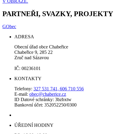
V OBRAZE.
PARTNEŘI, SVAZKY, PROJEKTY
GObec
ADRESA
Obecní úřad obce Chabeřice
Chabeřice 9, 285 22
Zruč nad Sázavou
IČ: 00236101
KONTAKTY
Telefony:
327 531 741, 606 710 556
E-mail:
obec@chaberice.cz
ID Datové schránky: 3bzbxtw
Bankovní účet: 352052250/0300
ÚŘEDNÍ HODINY