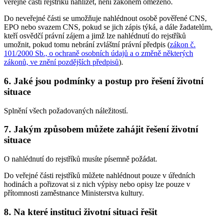
veřejné části rejstříků nahlížet, není zákonem omezeno.
Do neveřejné části se umožňuje nahlédnout osobě pověřené CNS,
EPO nebo svazem CNS, pokud se jich zápis týká, a dále žadatelům,
kteří osvědčí právní zájem a jimž lze nahlédnutí do rejstříků
umožnit, pokud tomu nebrání zvláštní právní předpis (
zákon č.
101/2000 Sb., o ochraně osobních údajů a o změně některých
zákonů, ve znění pozdějších předpisů
).
6. Jaké jsou podmínky a postup pro řešení životní
situace
Splnění všech požadovaných náležitostí.
7. Jakým způsobem můžete zahájit řešení životní
situace
O nahlédnutí do rejstříků musíte písemně požádat.
Do veřejné části rejstříků můžete nahlédnout pouze v úředních
hodinách a pořizovat si z nich výpisy nebo opisy lze pouze v
přítomnosti zaměstnance Ministerstva kultury.
8. Na které instituci životní situaci řešit