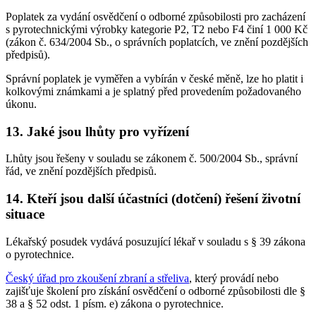
Poplatek za vydání osvědčení o odborné způsobilosti pro zacházení
s pyrotechnickými výrobky kategorie P2, T2 nebo F4 činí 1 000 Kč
(zákon č. 634/2004 Sb., o správních poplatcích, ve znění pozdějších
předpisů).
Správní poplatek je vyměřen a vybírán v české měně, lze ho platit i
kolkovými známkami a je splatný před provedením požadovaného
úkonu.
13. Jaké jsou lhůty pro vyřízení
Lhůty jsou řešeny v souladu se zákonem č. 500/2004 Sb., správní
řád, ve znění pozdějších předpisů.
14. Kteří jsou další účastníci (dotčení) řešení životní
situace
Lékařský posudek vydává posuzující lékař v souladu s § 39 zákona
o pyrotechnice.
Český úřad pro zkoušení zbraní a střeliva
, který provádí nebo
zajišťuje školení pro získání osvědčení o odborné způsobilosti dle §
38 a § 52 odst. 1 písm. e) zákona o pyrotechnice.