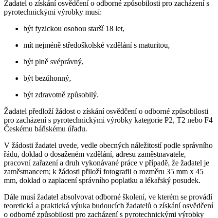
Žadatel o získání osvědčení o odborné způsobilosti pro zacházení s
pyrotechnickými výrobky musí:
být fyzickou osobou starší 18 let,
mít nejméně středoškolské vzdělání s maturitou,
být plně svéprávný,
být bezúhonný,
být zdravotně způsobilý.
Žadatel předloží žádost o získání osvědčení o odborné způsobilosti
pro zacházení s pyrotechnickými výrobky kategorie P2, T2 nebo F4
Českému báňskému úřadu.
V žádosti žadatel uvede, vedle obecných náležitostí podle správního
řádu, doklad o dosaženém vzdělání, adresu zaměstnavatele,
pracovní zařazení a druh vykonávané práce v případě, že žadatel je
zaměstnancem; k žádosti přiloží fotografii o rozměru 35 mm x 45
mm, doklad o zaplacení správního poplatku a lékařský posudek.
Dále musí žadatel absolvovat odborné školení, ve kterém se provádí
teoretická a praktická výuka budoucích žadatelů o získání osvědčení
o odborné způsobilosti pro zacházení s pyrotechnickými výrobky