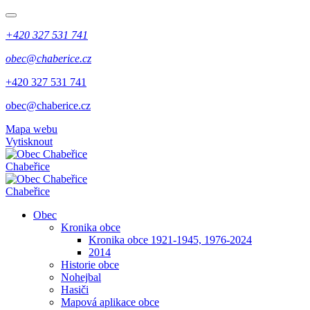
+420 327 531 741
obec@chaberice.cz
+420 327 531 741
obec@chaberice.cz
Mapa webu
Vytisknout
Chabeřice
Chabeřice
Obec
Kronika obce
Kronika obce 1921-1945, 1976-2024
2014
Historie obce
Nohejbal
Hasiči
Mapová aplikace obce