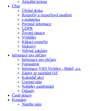
Aktuální teplota
Úřad
Úřední deska
Rozpočty a rozpočtová opatření
e-podatelna
Povinné informace
GDPR
Životní situace
Vyhlášky
Klikací rozpočet
Smlouvy
Veřejné zakázky
Informace pro občany
Informace pro občany
Fotogalerie
Informace VHS Vrchlice - Maleč, a.s.
Zápisy ze zasedání OZ
Kalendář akcí
Územní plán
Nabídky zaměstnání
Odpady
Časté dotazy
Kontakty
Napište nám