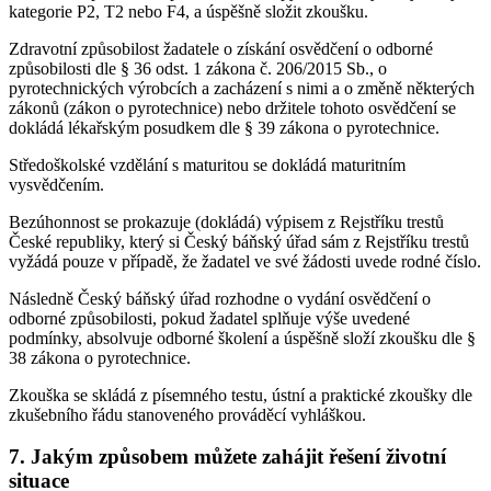
kategorie P2, T2 nebo F4, a úspěšně složit zkoušku.
Zdravotní způsobilost žadatele o získání osvědčení o odborné
způsobilosti dle § 36 odst. 1 zákona č. 206/2015 Sb., o
pyrotechnických výrobcích a zacházení s nimi a o změně některých
zákonů (zákon o pyrotechnice) nebo držitele tohoto osvědčení se
dokládá lékařským posudkem dle § 39 zákona o pyrotechnice.
Středoškolské vzdělání s maturitou se dokládá maturitním
vysvědčením.
Bezúhonnost se prokazuje (dokládá) výpisem z Rejstříku trestů
České republiky, který si Český báňský úřad sám z Rejstříku trestů
vyžádá pouze v případě, že žadatel ve své žádosti uvede rodné číslo.
Následně Český báňský úřad rozhodne o vydání osvědčení o
odborné způsobilosti, pokud žadatel splňuje výše uvedené
podmínky, absolvuje odborné školení a úspěšně složí zkoušku dle §
38 zákona o pyrotechnice.
Zkouška se skládá z písemného testu, ústní a praktické zkoušky dle
zkušebního řádu stanoveného prováděcí vyhláškou.
7. Jakým způsobem můžete zahájit řešení životní
situace