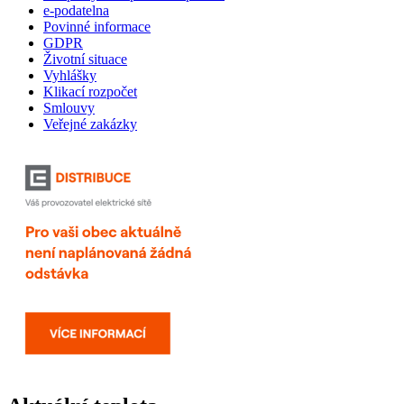
e-podatelna
Povinné informace
GDPR
Životní situace
Vyhlášky
Klikací rozpočet
Smlouvy
Veřejné zakázky