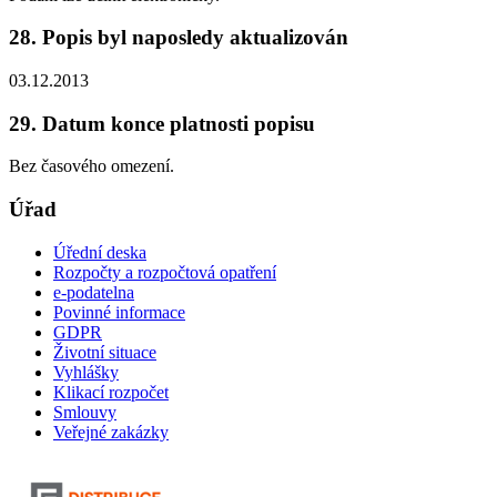
28. Popis byl naposledy aktualizován
03.12.2013
29. Datum konce platnosti popisu
Bez časového omezení.
Úřad
Úřední deska
Rozpočty a rozpočtová opatření
e-podatelna
Povinné informace
GDPR
Životní situace
Vyhlášky
Klikací rozpočet
Smlouvy
Veřejné zakázky