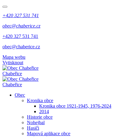
+420 327 531 741
obec@chaberice.cz
+420 327 531 741
obec@chaberice.cz
Mapa webu
Vytisknout
Chabeřice
Chabeřice
Obec
Kronika obce
Kronika obce 1921-1945, 1976-2024
2014
Historie obce
Nohejbal
Hasiči
Mapová aplikace obce