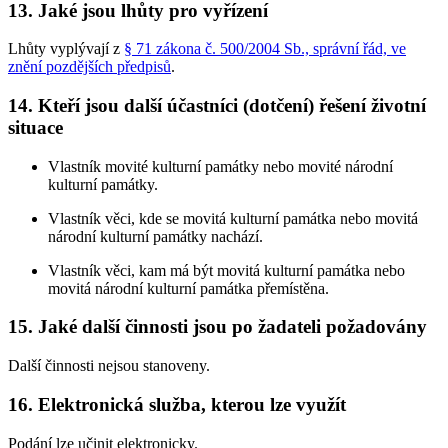
13. Jaké jsou lhůty pro vyřízení
Lhůty vyplývají z
§ 71 zákona č. 500/2004 Sb., správní řád, ve
znění pozdějších předpisů
.
14. Kteří jsou další účastníci (dotčení) řešení životní
situace
Vlastník movité kulturní památky nebo movité národní
kulturní památky.
Vlastník věci, kde se movitá kulturní památka nebo movitá
národní kulturní památky nachází.
Vlastník věci, kam má být movitá kulturní památka nebo
movitá národní kulturní památka přemístěna.
15. Jaké další činnosti jsou po žadateli požadovány
Další činnosti nejsou stanoveny.
16. Elektronická služba, kterou lze využít
Podání lze učinit elektronicky.