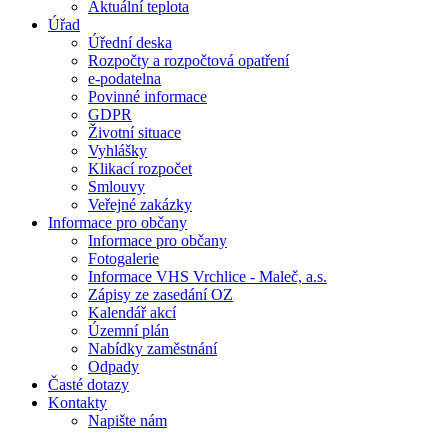
Aktuální teplota
Úřad
Úřední deska
Rozpočty a rozpočtová opatření
e-podatelna
Povinné informace
GDPR
Životní situace
Vyhlášky
Klikací rozpočet
Smlouvy
Veřejné zakázky
Informace pro občany
Informace pro občany
Fotogalerie
Informace VHS Vrchlice - Maleč, a.s.
Zápisy ze zasedání OZ
Kalendář akcí
Územní plán
Nabídky zaměstnání
Odpady
Časté dotazy
Kontakty
Napište nám