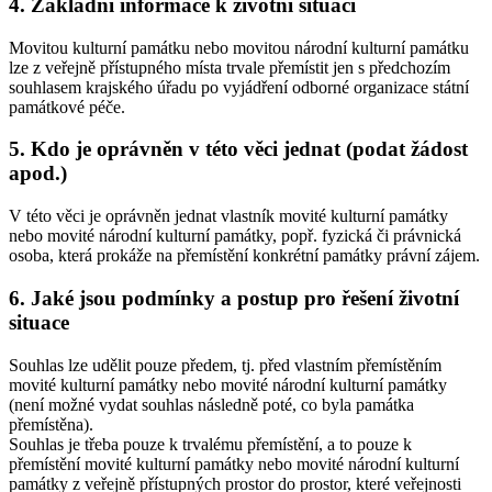
4. Základní informace k životní situaci
Movitou kulturní památku nebo movitou národní kulturní památku
lze z veřejně přístupného místa trvale přemístit jen s předchozím
souhlasem krajského úřadu po vyjádření odborné organizace státní
památkové péče.
5. Kdo je oprávněn v této věci jednat (podat žádost
apod.)
V této věci je oprávněn jednat vlastník movité kulturní památky
nebo movité národní kulturní památky, popř. fyzická či právnická
osoba, která prokáže na přemístění konkrétní památky právní zájem.
6. Jaké jsou podmínky a postup pro řešení životní
situace
Souhlas lze udělit pouze předem, tj. před vlastním přemístěním
movité kulturní památky nebo movité národní kulturní památky
(není možné vydat souhlas následně poté, co byla památka
přemístěna).
Souhlas je třeba pouze k trvalému přemístění, a to pouze k
přemístění movité kulturní památky nebo movité národní kulturní
památky z veřejně přístupných prostor do prostor, které veřejnosti