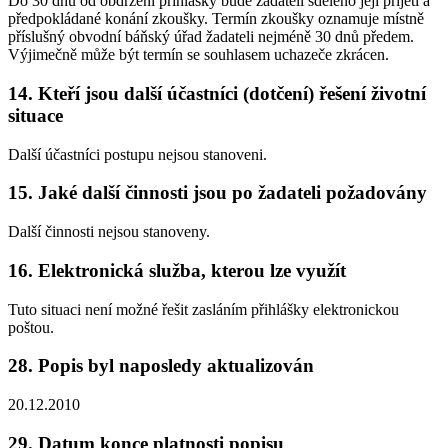
Do 30 dnů od obdržení přihlášky bude žadateli sděleno její přijetí a
předpokládané konání zkoušky. Termín zkoušky oznamuje místně
příslušný obvodní báňský úřad žadateli nejméně 30 dnů předem.
Výjimečně může být termín se souhlasem uchazeče zkrácen.
14. Kteří jsou další účastníci (dotčení) řešení životní
situace
Další účastníci postupu nejsou stanoveni.
15. Jaké další činnosti jsou po žadateli požadovány
Další činnosti nejsou stanoveny.
16. Elektronická služba, kterou lze využít
Tuto situaci není možné řešit zasláním přihlášky elektronickou
poštou.
28. Popis byl naposledy aktualizován
20.12.2010
29. Datum konce platnosti popisu