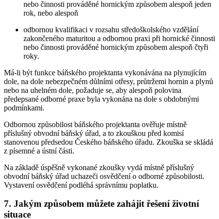
nebo činnosti prováděné hornickým způsobem alespoň jeden
rok, nebo alespoň
odbornou kvalifikaci v rozsahu středoškolského vzdělání
zakončeného maturitou a odbornou praxi při hornické činnosti
nebo činnosti prováděné hornickým způsobem alespoň čtyři
roky.
Má-li být funkce báňského projektanta vykonávána na plynujícím
dole, na dole nebezpečném důlními otřesy, průtržemi hornin a plynů
nebo na uhelném dole, požaduje se, aby alespoň polovina
předepsané odborné praxe byla vykonána na dole s obdobnými
podmínkami.
Odbornou způsobilost báňského projektanta ověřuje místně
příslušný obvodní báňský úřad, a to zkouškou před komisí
stanovenou předsedou Českého báňského úřadu. Zkouška se skládá
z písemné a ústní části.
Na základě úspěšně vykonané zkoušky vydá místně příslušný
obvodní báňský úřad uchazeči osvědčení o odborné způsobilosti.
Vystavení osvědčení podléhá správnímu poplatku.
7. Jakým způsobem můžete zahájit řešení životní
situace