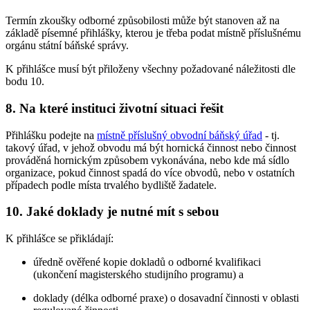
Termín zkoušky odborné způsobilosti může být stanoven až na
základě písemné přihlášky, kterou je třeba podat místně příslušnému
orgánu státní báňské správy.
K přihlášce musí být přiloženy všechny požadované náležitosti dle
bodu 10.
8. Na které instituci životní situaci řešit
Přihlášku podejte na
místně příslušný obvodní báňský úřad
- tj.
takový úřad, v jehož obvodu má být hornická činnost nebo činnost
prováděná hornickým způsobem vykonávána, nebo kde má sídlo
organizace, pokud činnost spadá do více obvodů, nebo v ostatních
případech podle místa trvalého bydliště žadatele.
10. Jaké doklady je nutné mít s sebou
K přihlášce se přikládají:
úředně ověřené kopie dokladů o odborné kvalifikaci
(ukončení magisterského studijního programu) a
doklady (délka odborné praxe) o dosavadní činnosti v oblasti