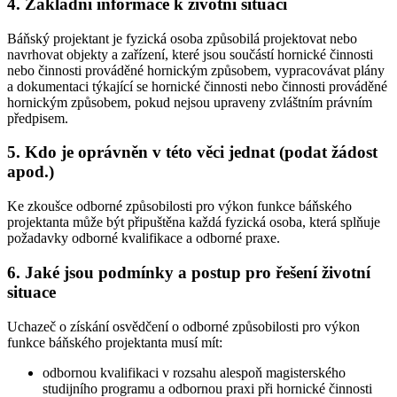
4. Základní informace k životní situaci
Báňský projektant je fyzická osoba způsobilá projektovat nebo
navrhovat objekty a zařízení, které jsou součástí hornické činnosti
nebo činnosti prováděné hornickým způsobem, vypracovávat plány
a dokumentaci týkající se hornické činnosti nebo činnosti prováděné
hornickým způsobem, pokud nejsou upraveny zvláštním právním
předpisem.
5. Kdo je oprávněn v této věci jednat (podat žádost
apod.)
Ke zkoušce odborné způsobilosti pro výkon funkce báňského
projektanta může být připuštěna každá fyzická osoba, která splňuje
požadavky odborné kvalifikace a odborné praxe.
6. Jaké jsou podmínky a postup pro řešení životní
situace
Uchazeč o získání osvědčení o odborné způsobilosti pro výkon
funkce báňského projektanta musí mít:
odbornou kvalifikaci v rozsahu alespoň magisterského
studijního programu a odbornou praxi při hornické činnosti