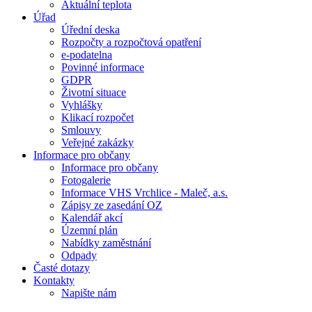
Aktuální teplota
Úřad
Úřední deska
Rozpočty a rozpočtová opatření
e-podatelna
Povinné informace
GDPR
Životní situace
Vyhlášky
Klikací rozpočet
Smlouvy
Veřejné zakázky
Informace pro občany
Informace pro občany
Fotogalerie
Informace VHS Vrchlice - Maleč, a.s.
Zápisy ze zasedání OZ
Kalendář akcí
Územní plán
Nabídky zaměstnání
Odpady
Časté dotazy
Kontakty
Napište nám