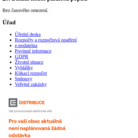
Bez časového omezení.
Úřad
Úřední deska
Rozpočty a rozpočtová opatření
e-podatelna
Povinné informace
GDPR
Životní situace
Vyhlášky
Klikací rozpočet
Smlouvy
Veřejné zakázky