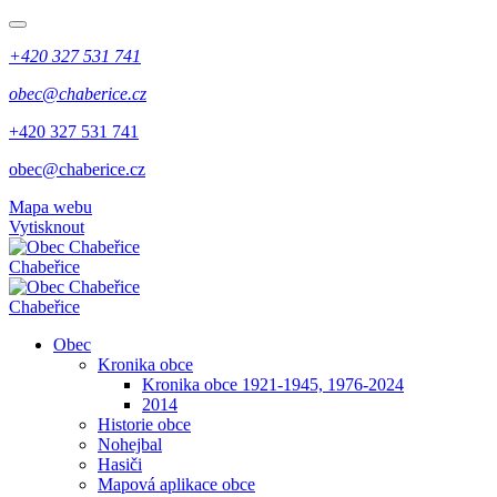
+420 327 531 741
obec@chaberice.cz
+420 327 531 741
obec@chaberice.cz
Mapa webu
Vytisknout
Chabeřice
Chabeřice
Obec
Kronika obce
Kronika obce 1921-1945, 1976-2024
2014
Historie obce
Nohejbal
Hasiči
Mapová aplikace obce