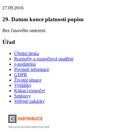
27.09.2016
29. Datum konce platnosti popisu
Bez časového omezení.
Úřad
Úřední deska
Rozpočty a rozpočtová opatření
e-podatelna
Povinné informace
GDPR
Životní situace
Vyhlášky
Klikací rozpočet
Smlouvy
Veřejné zakázky