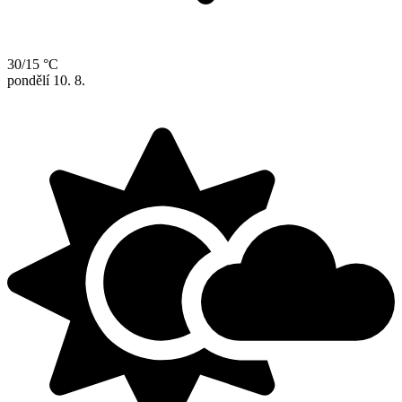
30/15 °C
pondělí
10. 8.