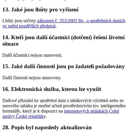
13. Jaké jsou lhůty pro vyřízení
Lhůty jsou určeny
zákonem č. 353/2003 Sb., o spotřebních daních,
ve znění pozdějších předpisů
.
14. Kteří jsou další účastníci (dotčení) řešení životní
situace
Další účastníci nejsou stanoveni.
15. Jaké další činnosti jsou po žadateli požadovány
Další činnosti nejsou stanoveny.
16. Elektronická služba, kterou lze využít
Daňové přiznání ke spotřební dani z tabákových výrobků nebo ze
surového tabáku je možné učinit prostřednictvím tzv. inteligentního
formuláře, který je k dispozici na
internetových stránkách Celní
správy České republiky
.
28. Popis byl naposledy aktualizován