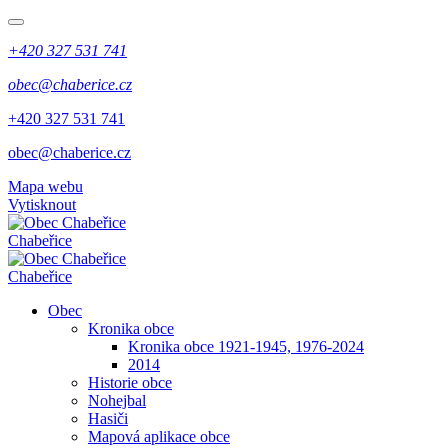
+420 327 531 741
obec@chaberice.cz
+420 327 531 741
obec@chaberice.cz
Mapa webu
Vytisknout
Chabeřice
Chabeřice
Obec
Kronika obce
Kronika obce 1921-1945, 1976-2024
2014
Historie obce
Nohejbal
Hasiči
Mapová aplikace obce