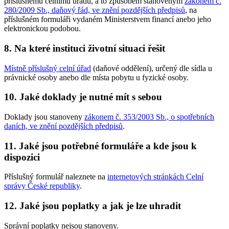
příslušnému celnímu úřadu, a to způsobem stanoveným
zákonem č.
280/2009 Sb., daňový řád, ve znění pozdějších předpisů
, na
příslušném formuláři vydaném Ministerstvem financí anebo jeho
elektronickou podobou.
8. Na které instituci životní situaci řešit
Místně příslušný celní úřad
(daňové oddělení), určený dle sídla u
právnické osoby anebo dle místa pobytu u fyzické osoby.
10. Jaké doklady je nutné mít s sebou
Doklady jsou stanoveny
zákonem č. 353/2003 Sb., o spotřebních
daních, ve znění pozdějších předpisů
.
11. Jaké jsou potřebné formuláře a kde jsou k
dispozici
Příslušný formulář naleznete na
internetových stránkách Celní
správy České republiky
.
12. Jaké jsou poplatky a jak je lze uhradit
Správní poplatky nejsou stanoveny.