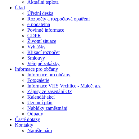
Aktuální teplota
Úřad
Úřední deska
Rozpočty a rozpočtová opatření
e-podatelna
Povinné informace
GDPR
Životní situace
Vyhlášky
Klikací rozpočet
Smlouvy
Veřejné zakázky
Informace pro občany
Informace pro občany
Fotogalerie
Informace VHS Vrchlice - Maleč, a.s.
Zápisy ze zasedání OZ
Kalendář akcí
Územní plán
Nabídky zaměstnání
Odpady
Časté dotazy
Kontakty
Napište nám