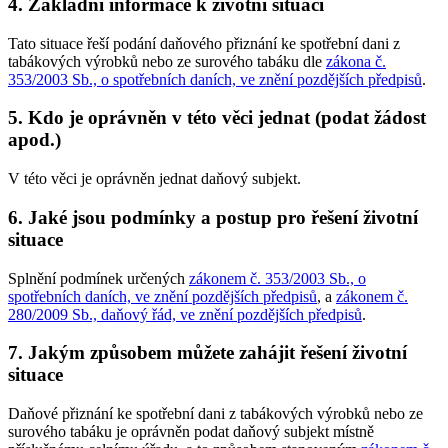
4. Základní informace k životní situaci
Tato situace řeší podání daňového přiznání ke spotřební dani z
tabákových výrobků nebo ze surového tabáku dle
zákona č.
353/2003 Sb., o spotřebních daních, ve znění pozdějších předpisů
.
5. Kdo je oprávněn v této věci jednat (podat žádost
apod.)
V této věci je oprávněn jednat daňový subjekt.
6. Jaké jsou podmínky a postup pro řešení životní
situace
Splnění podmínek určených
zákonem č. 353/2003 Sb., o
spotřebních daních, ve znění pozdějších předpisů
, a
zákonem č.
280/2009 Sb., daňový řád, ve znění pozdějších předpisů
.
7. Jakým způsobem můžete zahájit řešení životní
situace
Daňové přiznání ke spotřební dani z tabákových výrobků nebo ze
surového tabáku je oprávněn podat daňový subjekt místně