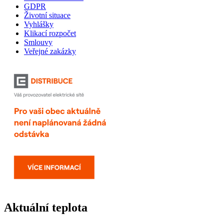
GDPR
Životní situace
Vyhlášky
Klikací rozpočet
Smlouvy
Veřejné zakázky
Aktuální teplota