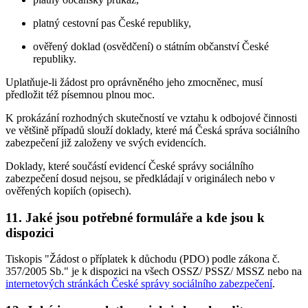
platný cestovní pas České republiky,
ověřený doklad (osvědčení) o státním občanství České
republiky.
Uplatňuje-li žádost pro oprávněného jeho zmocněnec, musí
předložit též písemnou plnou moc.
K prokázání rozhodných skutečností ve vztahu k odbojové činnosti
ve většině případů slouží doklady, které má Česká správa sociálního
zabezpečení již založeny ve svých evidencích.
Doklady, které součástí evidencí České správy sociálního
zabezpečení dosud nejsou, se předkládají v originálech nebo v
ověřených kopiích (opisech).
11. Jaké jsou potřebné formuláře a kde jsou k
dispozici
Tiskopis "Žádost o příplatek k důchodu (PDO) podle zákona č.
357/2005 Sb." je k dispozici na všech OSSZ/ PSSZ/ MSSZ nebo na
internetových stránkách České správy sociálního zabezpečení
.