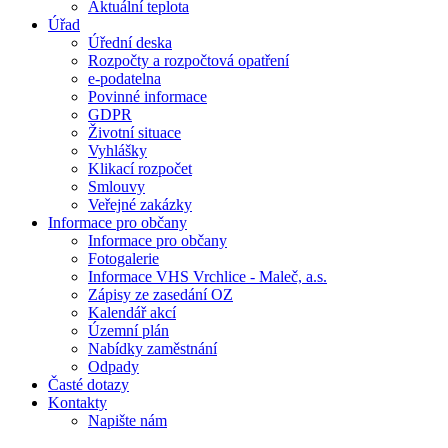
Aktuální teplota
Úřad
Úřední deska
Rozpočty a rozpočtová opatření
e-podatelna
Povinné informace
GDPR
Životní situace
Vyhlášky
Klikací rozpočet
Smlouvy
Veřejné zakázky
Informace pro občany
Informace pro občany
Fotogalerie
Informace VHS Vrchlice - Maleč, a.s.
Zápisy ze zasedání OZ
Kalendář akcí
Územní plán
Nabídky zaměstnání
Odpady
Časté dotazy
Kontakty
Napište nám