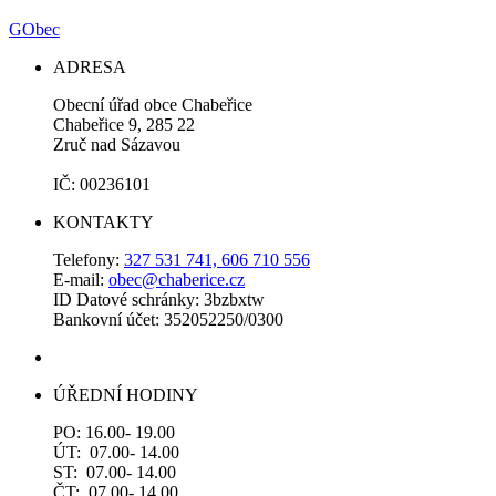
GObec
ADRESA
Obecní úřad obce Chabeřice
Chabeřice 9, 285 22
Zruč nad Sázavou
IČ: 00236101
KONTAKTY
Telefony:
327 531 741, 606 710 556
E-mail:
obec@chaberice.cz
ID Datové schránky: 3bzbxtw
Bankovní účet: 352052250/0300
ÚŘEDNÍ HODINY
PO: 16.00- 19.00
ÚT: 07.00- 14.00
ST: 07.00- 14.00
ČT: 07.00- 14.00