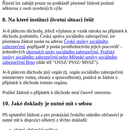
Řízení lze zahájit pouze na podkladě písemné žádosti podané
některou z osob uvedených výše.
8. Na které instituci životní situaci řešit
Je-li plátcem důchodu, jehož výplatou je vznik nároku na příplatek k
důchodu podmíněn, Česká správa sociálního zabezpečení, lze
písemnou žádost zaslat na adresu
České správy sociálního
zabezpečení
, popřípadě ji podat prostřednictvím jejích pracovišť -
jednotlivých
okresních správ sociálního zabezpečení, Pražské
správy sociálního zabezpečení nebo Městské správy sociálního
zabezpečení Brno
(dále též "OSSZ/ PSSZ/ MSSZ").
Je-li plátcem důchodu jiný orgán (tj. orgán sociálního zabezpečení
ministerstev vnitra, obrany a spravedlnosti), podává se žádost o
příplatek k důchodu tomuto orgánu.
Podání žádosti o příplatek k důchodu není časově omezeno.
10. Jaké doklady je nutné mít s sebou
Při uplatnění žádosti a pro prokázání českého státního občanství je
nutné mít k dispozici některý z těchto dokladů:
platný občanský průkaz,