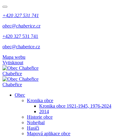
+420 327 531 741
obec@chaberice.cz
+420 327 531 741
obec@chaberice.cz
Mapa webu
Vytisknout
Chabeřice
Chabeřice
Obec
Kronika obce
Kronika obce 1921-1945, 1976-2024
2014
Historie obce
Nohejbal
Hasiči
Mapová aplikace obce