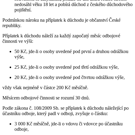
nedosáhl věku 18 let a pobírá důchod z českého důchodového
pojištění.
Podmínkou nároku na příplatek k důchodu je občanství České
republiky.
Příplatek k důchodu náleží za každý započatý měsíc odbojové
činnosti ve výši:
50 Kč, jde-li o osoby uvedené pod první a druhou odrážkou
výše,
25 Kč, jde-li o osoby uvedené pod třetí odrážkou výše,
20 Kč, jde-li o osoby uvedené pod čtvrtou odrážkou výše,
vždy však nejméně v částce 200 Kč měsíčně.
Měsícem odbojové činnosti se rozumí 30 dnů.
Podle zákona č. 108/2009 Sb. se příplatek k důchodu náležející po
účastníku odboje, který padl v odboji, zvyšuje o částku:
3 000 Kč měsíčně, jde-li o vdovu či vdovce po účastníku
odboje,