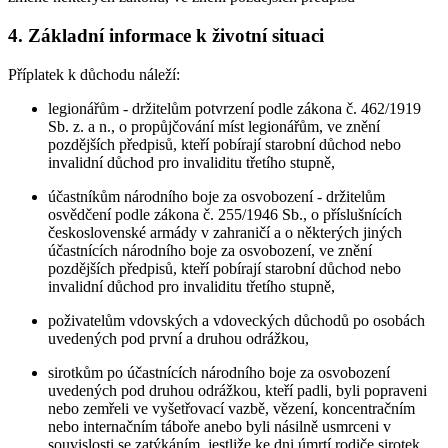
4. Základní informace k životní situaci
Příplatek k důchodu náleží:
legionářům - držitelům potvrzení podle zákona č. 462/1919
Sb. z. a n., o propůjčování míst legionářům, ve znění
pozdějších předpisů, kteří pobírají starobní důchod nebo
invalidní důchod pro invaliditu třetího stupně,
účastníkům národního boje za osvobození - držitelům
osvědčení podle zákona č. 255/1946 Sb., o příslušnících
československé armády v zahraničí a o některých jiných
účastnících národního boje za osvobození, ve znění
pozdějších předpisů, kteří pobírají starobní důchod nebo
invalidní důchod pro invaliditu třetího stupně,
poživatelům vdovských a vdoveckých důchodů po osobách
uvedených pod první a druhou odrážkou,
sirotkům po účastnících národního boje za osvobození
uvedených pod druhou odrážkou, kteří padli, byli popraveni
nebo zemřeli ve vyšetřovací vazbě, vězení, koncentračním
nebo internačním táboře anebo byli násilně usmrceni v
souvislosti se zatýkáním, jestliže ke dni úmrtí rodiče sirotek