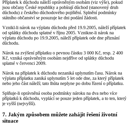
Příplatek k důchodu náleží oprávněným osobám (viz výše), pokud
jsou občany České republiky a pobírají důchod (stanovený druh
důchodu) z českého důchodového pojištění. Splnění podmínky
státního občanství se posuzuje ke dni podání žádosti.
Vznikl-li nárok na výplatu důchodu před 19.9.2005, náleží příplatek
od splátky důchodu splatné v říjnu 2005. Vznikne-li nárok na
výplatu důchodu po 19.9.2005, náleží příplatek ode dne přiznání
důchodu.
Nárok na zvýšení příplatku o pevnou částku 3 000 Kč, resp. 2 400
Kč, vzniká oprávněným osobám nejdříve od splátky důchodu
splatné v červenci 2009.
Nárok na příplatek k důchodu nezaniká uplynutím času. Nárok na
výplatu příplatku zaniká uplynutím 5 let ode dne, za který příplatek
nebo jeho část náleží; tato lhůta neplyne po dobu řízení o příplatku.
Splňuje-li oprávněná osoba podmínky nároku na dva nebo více
příplatků k důchodu, vyplácí se pouze jeden příplatek, a to ten, který
je vyšší (nejvyšší).
7. Jakým způsobem můžete zahájit řešení životní
situace