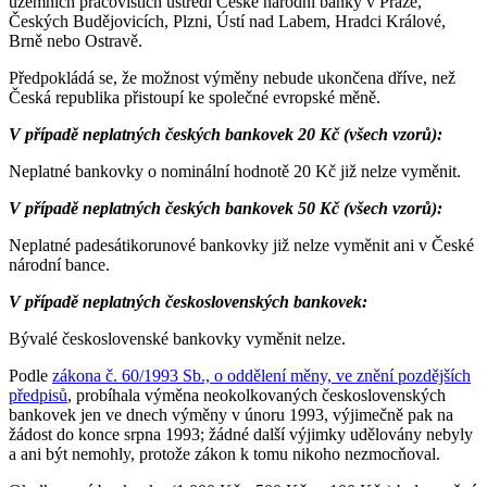
územních pracovištích ústředí České národní banky v Praze,
Českých Budějovicích, Plzni, Ústí nad Labem, Hradci Králové,
Brně nebo Ostravě.
Předpokládá se, že možnost výměny nebude ukončena dříve, než
Česká republika přistoupí ke společné evropské měně.
V případě neplatných českých bankovek 20 Kč (všech vzorů):
Neplatné bankovky o nominální hodnotě 20 Kč již nelze vyměnit.
V případě neplatných českých bankovek 50 Kč (všech vzorů):
Neplatné padesátikorunové bankovky již nelze vyměnit ani v České
národní bance.
V případě neplatných československých bankovek:
Bývalé československé bankovky vyměnit nelze.
Podle
zákona č. 60/1993 Sb., o oddělení měny, ve znění pozdějších
předpisů
, probíhala výměna neokolkovaných československých
bankovek jen ve dnech výměny v únoru 1993, výjimečně pak na
žádost do konce srpna 1993; žádné další výjimky udělovány nebyly
a ani být nemohly, protože zákon k tomu nikoho nezmocňoval.