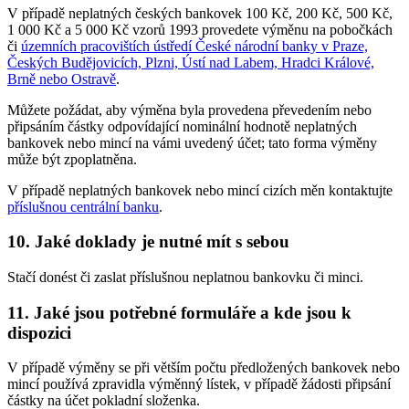
V případě neplatných českých bankovek 100 Kč, 200 Kč, 500 Kč,
1 000 Kč a 5 000 Kč vzorů 1993 provedete výměnu na pobočkách
či
územních pracovištích ústředí České národní banky v Praze,
Českých Budějovicích, Plzni, Ústí nad Labem, Hradci Králové,
Brně nebo Ostravě
.
Můžete požádat, aby výměna byla provedena převedením nebo
připsáním částky odpovídající nominální hodnotě neplatných
bankovek nebo mincí na vámi uvedený účet; tato forma výměny
může být zpoplatněna.
V případě neplatných bankovek nebo mincí cizích měn kontaktujte
příslušnou centrální banku
.
10. Jaké doklady je nutné mít s sebou
Stačí donést či zaslat příslušnou neplatnou bankovku či minci.
11. Jaké jsou potřebné formuláře a kde jsou k
dispozici
V případě výměny se při větším počtu předložených bankovek nebo
mincí používá zpravidla výměnný lístek, v případě žádosti připsání
částky na účet pokladní složenka.