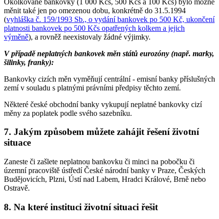
Okolkované bankovky (1 000 Kčs, 500 Kčs a 100 Kčs) bylo možné
měnit také jen po omezenou dobu, konkrétně do 31.5.1994
(
vyhláška č. 159/1993 Sb., o vydání bankovek po 500 Kč, ukončení
platnosti bankovek po 500 Kčs opatřených kolkem a jejich
výměně
), a rovněž neexistovaly žádné výjimky.
V případě neplatných bankovek měn států eurozóny (např. marky,
šilinky, franky):
Bankovky cizích měn vyměňují centrální - emisní banky příslušných
zemí v souladu s platnými právními předpisy těchto zemí.
Některé české obchodní banky vykupují neplatné bankovky cizí
měny za poplatek podle svého sazebníku.
7. Jakým způsobem můžete zahájit řešení životní
situace
Zaneste či zašlete neplatnou bankovku či minci na pobočku či
územní pracoviště ústředí České národní banky v Praze, Českých
Budějovicích, Plzni, Ústí nad Labem, Hradci Králové, Brně nebo
Ostravě.
8. Na které instituci životní situaci řešit