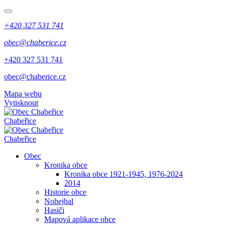
+420 327 531 741
obec@chaberice.cz
+420 327 531 741
obec@chaberice.cz
Mapa webu
Vytisknout
Chabeřice
Chabeřice
Obec
Kronika obce
Kronika obce 1921-1945, 1976-2024
2014
Historie obce
Nohejbal
Hasiči
Mapová aplikace obce