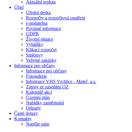
Aktuální teplota
Úřad
Úřední deska
Rozpočty a rozpočtová opatření
e-podatelna
Povinné informace
GDPR
Životní situace
Vyhlášky
Klikací rozpočet
Smlouvy
Veřejné zakázky
Informace pro občany
Informace pro občany
Fotogalerie
Informace VHS Vrchlice - Maleč, a.s.
Zápisy ze zasedání OZ
Kalendář akcí
Územní plán
Nabídky zaměstnání
Odpady
Časté dotazy
Kontakty
Napište nám