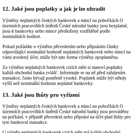
12. Jaké jsou poplatky a jak je lze uhradit
Výměny neplatných českých bankovek a mincí na pobočkách či
územních pracovištích ústředí České národní banky jsou bezplatné,
jsou-li bankovky nebo mince předloženy roztříděné podle
nominálních hodnot.
Pokud požádáte o výměnu převedením nebo připsáním částky
odpovídající nominální hodnotě neplatných bankovek nebo mincí na
vámi uvedený účet, může být tato forma výměny zpoplatněna.
Za výměnu neplatných bankovek cizích měn si stanoví poplatky
každá obchodní banka zvlášť. Informujte se na ně před zahájením
transakce, často bývají poměrně vysoké. Poplatek může být někdy
vyšší než nominální hodnota neplatné bankovky.
13. Jaké jsou lhůty pro vyřízení
Výměny neplatných českých bankovek a mincí na pobočkách či
územních pracovištích ústředí České národní banky jsou prováděny
na počkání, v případě převedení nebo připsání na účet platí lhůty pro
tyto bankovní transakce.
U výměn neplatných bankovek cizích měn má každá obchodní