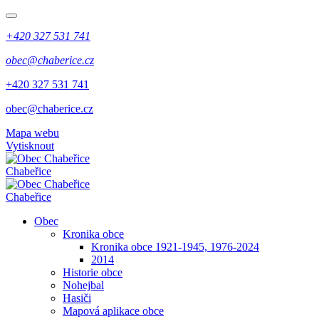
+420 327 531 741
obec@chaberice.cz
+420 327 531 741
obec@chaberice.cz
Mapa webu
Vytisknout
Chabeřice
Chabeřice
Obec
Kronika obce
Kronika obce 1921-1945, 1976-2024
2014
Historie obce
Nohejbal
Hasiči
Mapová aplikace obce