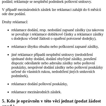
podání; reklamuje se nesplnění podmínek poštovní smlouvy.
V případě mezinárodních zásilek lze reklamaci zahájit do 6 měsíců
ode dne podání.
Druhy reklamací:
reklamace dodání, resp. nedodání zapsané zásilky (za takovou
se považuje i reklamace dobírkové částky a reklamace zásilky
s dodejkou včetně žádosti o opatření potvrzené dodejky),
reklamace úbytku obsahu nebo poškození zapsané zásilky,
jiné reklamace případů nesplnění smlouvy (nedodržení
sjednané doby dodání, dodání obyčejné zásilky, porušení
dispozic odesílatele nebo adresáta zásilky nebo poštovní
poukázky, nesprávné dodání zásilky nebo poštovní poukázky
určené do vlastních rukou, nedodržení jiných smluvních
podmínek),
reklamace dodání poštovní poukázky,
reklamace mezinárodních zásilek.
5. Kdo je oprávněn v této věci jednat (podat žádost