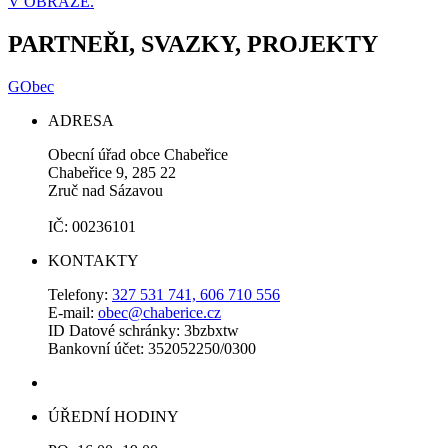
V OBRAZE.
PARTNEŘI, SVAZKY, PROJEKTY
GObec
ADRESA
Obecní úřad obce Chabeřice
Chabeřice 9, 285 22
Zruč nad Sázavou
IČ: 00236101
KONTAKTY
Telefony:
327 531 741, 606 710 556
E-mail:
obec@chaberice.cz
ID Datové schránky: 3bzbxtw
Bankovní účet: 352052250/0300
ÚŘEDNÍ HODINY