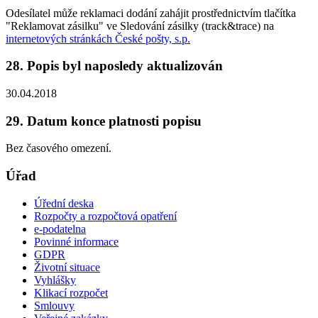
Odesílatel může reklamaci dodání zahájit prostřednictvím tlačítka
"Reklamovat zásilku" ve Sledování zásilky (track&trace) na
internetových stránkách České pošty, s.p.
28. Popis byl naposledy aktualizován
30.04.2018
29. Datum konce platnosti popisu
Bez časového omezení.
Úřad
Úřední deska
Rozpočty a rozpočtová opatření
e-podatelna
Povinné informace
GDPR
Životní situace
Vyhlášky
Klikací rozpočet
Smlouvy