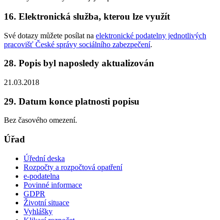
16. Elektronická služba, kterou lze využít
Své dotazy můžete posílat na
elektronické podatelny jednotlivých
pracovišť České správy sociálního zabezpečení
.
28. Popis byl naposledy aktualizován
21.03.2018
29. Datum konce platnosti popisu
Bez časového omezení.
Úřad
Úřední deska
Rozpočty a rozpočtová opatření
e-podatelna
Povinné informace
GDPR
Životní situace
Vyhlášky