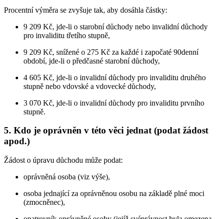
Procentní výměra se zvyšuje tak, aby dosáhla částky:
9 209 Kč, jde-li o starobní důchody nebo invalidní důchody
pro invaliditu třetího stupně,
9 209 Kč, snížené o 275 Kč za každé i započaté 90denní
období, jde-li o předčasné starobní důchody,
4 605 Kč, jde-li o invalidní důchody pro invaliditu druhého
stupně nebo vdovské a vdovecké důchody,
3 070 Kč, jde-li o invalidní důchody pro invaliditu prvního
stupně.
5. Kdo je oprávněn v této věci jednat (podat žádost
apod.)
Žádost o úpravu důchodu může podat:
oprávněná osoba (viz výše),
osoba jednající za oprávněnou osobu na základě plné moci
(zmocněnec),
opatrovník oprávněné osoby (jejíž svéprávnost byla omezena