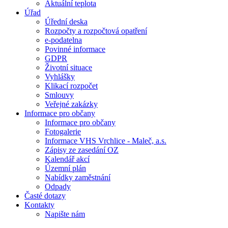
Aktuální teplota
Úřad
Úřední deska
Rozpočty a rozpočtová opatření
e-podatelna
Povinné informace
GDPR
Životní situace
Vyhlášky
Klikací rozpočet
Smlouvy
Veřejné zakázky
Informace pro občany
Informace pro občany
Fotogalerie
Informace VHS Vrchlice - Maleč, a.s.
Zápisy ze zasedání OZ
Kalendář akcí
Územní plán
Nabídky zaměstnání
Odpady
Časté dotazy
Kontakty
Napište nám