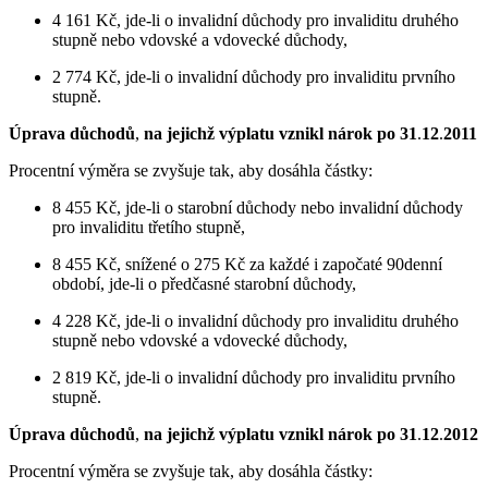
4 161 Kč, jde-li o invalidní důchody pro invaliditu druhého
stupně nebo vdovské a vdovecké důchody,
2 774 Kč, jde-li o invalidní důchody pro invaliditu prvního
stupně.
Úprava důchodů
,
na jejichž výplatu vznikl nárok po 31
.
12
.
2011
Procentní výměra se zvyšuje tak, aby dosáhla částky:
8 455 Kč, jde-li o starobní důchody nebo invalidní důchody
pro invaliditu třetího stupně,
8 455 Kč, snížené o 275 Kč za každé i započaté 90denní
období, jde-li o předčasné starobní důchody,
4 228 Kč, jde-li o invalidní důchody pro invaliditu druhého
stupně nebo vdovské a vdovecké důchody,
2 819 Kč, jde-li o invalidní důchody pro invaliditu prvního
stupně.
Úprava důchodů
,
na jejichž výplatu vznikl nárok po 31
.
12
.
2012
Procentní výměra se zvyšuje tak, aby dosáhla částky: