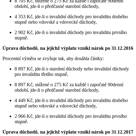
8 705 Kč, snížené o 275 Kč za každé i započaté 90denní
období, jde-li o předčasné starobní důchody,
4 353 Kč, jde-li o invalidní důchody pro invaliditu druhého
stupně nebo vdovské a vdovecké důchody,
2 902 Kč, jde-li o invalidní důchody pro invaliditu prvního
stupně.
Úprava důchodů
,
na jejichž výplatu vznikl nárok po 31
.
12
.
2016
Procentní výměra se zvyšuje tak, aby dosáhla částky:
8 897 Kč, jde-li o starobní důchody nebo invalidní důchody
pro invaliditu třetího stupně,
8 897 Kč, snížené o 275 Kč za každé i započaté 90denní
období, jde-li o předčasné starobní důchody,
4 449 Kč, jde-li o invalidní důchody pro invaliditu druhého
stupně nebo vdovské a vdovecké důchody,
2 966 Kč, jde-li o invalidní důchody pro invaliditu prvního
stupně.
Úprava důchodů
,
na jejichž výplatu vznikl nárok po 31
.
12
.
2017