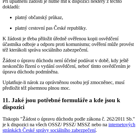
Při uplatnění žádosti je nutné mít k dispozici některý z těchto
dokladů:
platný občanský průkaz,
platný cestovní pas České republiky.
K žádosti je třeba přiložit úředně ověřenou kopii osvědčení
účastníka odboje a odporu proti komunismu; ověření může provést
též kterákoli správa sociálního zabezpečení.
Žádost o úpravu důchodu není účelné podávat v době, kdy ještě
neskončilo řízení o vydání osvědčení, neboť tímto osvědčením je
úprava důchodu podmíněna.
Uplatňuje-li nárok za oprávněnou osobu její zmocněnec, musí
předložit též písemnou plnou moc.
11. Jaké jsou potřebné formuláře a kde jsou k
dispozici
Tiskopis "Žádost o úpravu důchodu podle zákona č. 262/2011 Sb."
je k dispozici na všech OSSZ/ PSSZ/ MSSZ nebo na
internetových
stránkách České správy sociálního zabezpečení
.