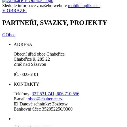
Sledujte informace z našeho webu v
mobilní aplikaci –
V OBRAZE.
PARTNEŘI, SVAZKY, PROJEKTY
GObec
ADRESA
Obecní úřad obce Chabeřice
Chabeřice 9, 285 22
Zruč nad Sázavou
IČ: 00236101
KONTAKTY
Telefony:
327 531 741, 606 710 556
E-mail:
obec@chaberice.cz
ID Datové schránky: 3bzbxtw
Bankovní účet: 352052250/0300