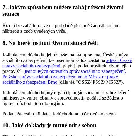
7. Jakým způsobem můžete zahájit řešení životní
situace
Řízení lze zahájit pouze na podkladě písemné žádosti podané
některou z osob uvedených výše.
8. Na které instituci životní situaci řešit
Je-li plátcem důchodu, jehož výše má být upravena, Česká správa
sociálního zabezpečení, lze písemnou žádost zaslat na
adresu České
správy sociálního zabezpečení
, popř. ji podat prostřednictvím jejích
pracovišť -
jednotlivých okresních správ sociálního zabezpečení,
Pražské správy sociálního zabezpečení nebo Městské správy
sociálního zabezpečení Brno
(dále též "OSSZ/ PSSZ/ MSSZ").
Je-li plátcem důchodu jiný orgán (tj. orgán sociálního zabezpečení
ministerstev vnitra, obrany a spravedlnosti), podává se žádost o
úpravu důchodu tomuto orgánu.
Podání žádosti o příplatek k důchodu není časově omezeno.
10. Jaké doklady je nutné mít s sebou