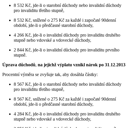
8 532 Kč, jde-li o starobní důchody nebo invalidní důchody
pro invaliditu třetího stupně,
8 532 Kč, snížené o 275 Kč za každé i započaté 90denní
období, jde-li o předčasné starobní důchody,
4 266 Kč, jde-li o invalidní důchody pro invaliditu druhého
stupně nebo vdovské a vdovecké důchody,
2 844 Kč, jde-li o invalidní důchody pro invaliditu prvního
stupně.
Úprava důchodů
,
na jejichž výplatu vznikl nárok po 31
.
12
.
2013
Procentní výměra se zvyšuje tak, aby dosáhla částky:
8 567 Kč, jde-li o starobní důchody nebo invalidní důchody
pro invaliditu třetího stupně,
8 567 Kč, snížené o 275 Kč za každé i započaté 90denní
období, jde-li o předčasné starobní důchody,
4 284 Kč, jde-li o invalidní důchody pro invaliditu druhého
stupně nebo vdovské a vdovecké důchody,