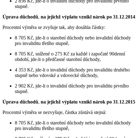
2 856 Kč, jde-li o invalidní důchody pro invaliditu prvního
stupně.
Úprava důchodů
,
na jejichž výplatu vznikl nárok po 31
.
12
.
2014
Procentní výměra se zvyšuje tak, aby dosáhla částky:
8 705 Kč, jde-li o starobní důchody nebo invalidní důchody
pro invaliditu třetího stupně,
8 705 Kč, snížené o 275 Kč za každé i započaté 90denní
období, jde-li o předčasné starobní důchody,
4 353 Kč, jde-li o invalidní důchody pro invaliditu druhého
stupně nebo vdovské a vdovecké důchody,
2 902 Kč, jde-li o invalidní důchody pro invaliditu prvního
stupně.
Úprava důchodů
,
na jejichž výplatu vznikl nárok po 31
.
12
.
2015
Procentní výměra se nezvyšuje, částka zůstává stejná:
8 705 Kč, jde-li o starobní důchody nebo invalidní důchody
pro invaliditu třetího stupně,