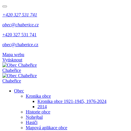
+420 327 531 741
obec@chaberice.cz
+420 327 531 741
obec@chaberice.cz
Mapa webu
Vytisknout
Chabeřice
Chabeřice
Obec
Kronika obce
Kronika obce 1921-1945, 1976-2024
2014
Historie obce
Nohejbal
Hasiči
Mapová aplikace obce