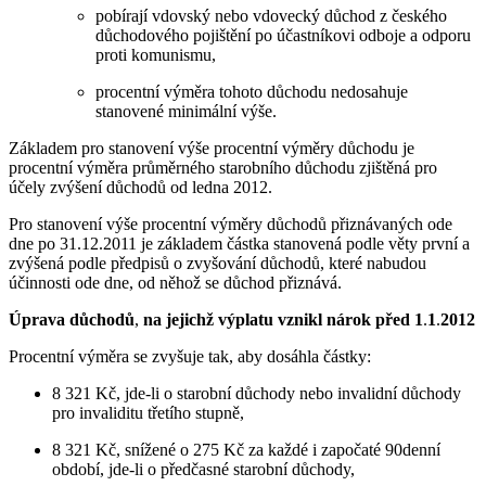
pobírají vdovský nebo vdovecký důchod z českého
důchodového pojištění po účastníkovi odboje a odporu
proti komunismu,
procentní výměra tohoto důchodu nedosahuje
stanovené minimální výše.
Základem pro stanovení výše procentní výměry důchodu je
procentní výměra průměrného starobního důchodu zjištěná pro
účely zvýšení důchodů od ledna 2012.
Pro stanovení výše procentní výměry důchodů přiznávaných ode
dne po 31.12.2011 je základem částka stanovená podle věty první a
zvýšená podle předpisů o zvyšování důchodů, které nabudou
účinnosti ode dne, od něhož se důchod přiznává.
Úprava důchodů
,
na jejichž výplatu vznikl nárok před 1
.
1
.
2012
Procentní výměra se zvyšuje tak, aby dosáhla částky:
8 321 Kč, jde-li o starobní důchody nebo invalidní důchody
pro invaliditu třetího stupně,
8 321 Kč, snížené o 275 Kč za každé i započaté 90denní
období, jde-li o předčasné starobní důchody,