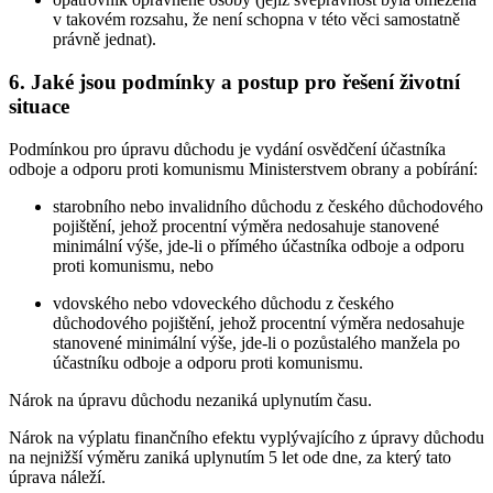
v takovém rozsahu, že není schopna v této věci samostatně
právně jednat).
6. Jaké jsou podmínky a postup pro řešení životní
situace
Podmínkou pro úpravu důchodu je vydání osvědčení účastníka
odboje a odporu proti komunismu Ministerstvem obrany a pobírání:
starobního nebo invalidního důchodu z českého důchodového
pojištění, jehož procentní výměra nedosahuje stanovené
minimální výše, jde-li o přímého účastníka odboje a odporu
proti komunismu, nebo
vdovského nebo vdoveckého důchodu z českého
důchodového pojištění, jehož procentní výměra nedosahuje
stanovené minimální výše, jde-li o pozůstalého manžela po
účastníku odboje a odporu proti komunismu.
Nárok na úpravu důchodu nezaniká uplynutím času.
Nárok na výplatu finančního efektu vyplývajícího z úpravy důchodu
na nejnižší výměru zaniká uplynutím 5 let ode dne, za který tato
úprava náleží.