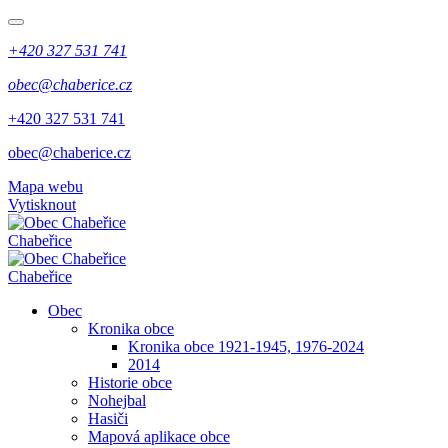
+420 327 531 741
obec@chaberice.cz
+420 327 531 741
obec@chaberice.cz
Mapa webu
Vytisknout
Chabeřice
Chabeřice
Obec
Kronika obce
Kronika obce 1921-1945, 1976-2024
2014
Historie obce
Nohejbal
Hasiči
Mapová aplikace obce