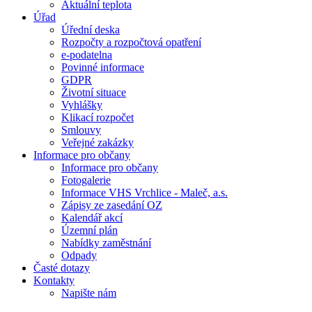
Aktuální teplota
Úřad
Úřední deska
Rozpočty a rozpočtová opatření
e-podatelna
Povinné informace
GDPR
Životní situace
Vyhlášky
Klikací rozpočet
Smlouvy
Veřejné zakázky
Informace pro občany
Informace pro občany
Fotogalerie
Informace VHS Vrchlice - Maleč, a.s.
Zápisy ze zasedání OZ
Kalendář akcí
Územní plán
Nabídky zaměstnání
Odpady
Časté dotazy
Kontakty
Napište nám