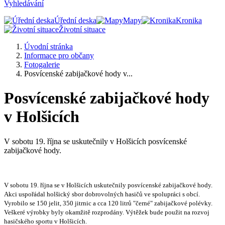
Vyhledávání
Úřední deska
Mapy
Kronika
Životní situace
Úvodní stránka
Informace pro občany
Fotogalerie
Posvícenské zabijačkové hody v...
Posvícenské zabijačkové hody
v Holšicích
V sobotu 19. října se uskutečnily v Holšicích posvícenské
zabijačkové hody.
V sobotu 19. října se v Holšicích uskutečnily posvícenské zabijačkové hody.
Akci uspořádal holšický sbor dobrovolných hasičů ve spolupráci s obcí.
Vyrobilo se 150 jelit, 350 jitrnic a cca 120 litrů "černé" zabijačkové polévky.
Veškeré výrobky byly okamžitě rozprodány. Výtěžek bude použit na rozvoj
hasičského sportu v Holšicích.