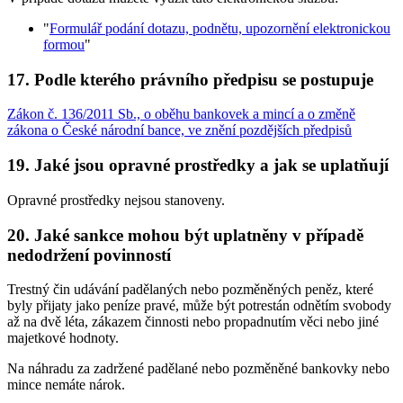
"
Formulář podání dotazu, podnětu, upozornění elektronickou
formou
"
17. Podle kterého právního předpisu se postupuje
Zákon č. 136/2011 Sb., o oběhu bankovek a mincí a o změně
zákona o České národní bance, ve znění pozdějších předpisů
19. Jaké jsou opravné prostředky a jak se uplatňují
Opravné prostředky nejsou stanoveny.
20. Jaké sankce mohou být uplatněny v případě
nedodržení povinností
Trestný čin udávání padělaných nebo pozměněných peněz, které
byly přijaty jako peníze pravé, může být potrestán odnětím svobody
až na dvě léta, zákazem činnosti nebo propadnutím věci nebo jiné
majetkové hodnoty.
Na náhradu za zadržené padělané nebo pozměněné bankovky nebo
mince nemáte nárok.