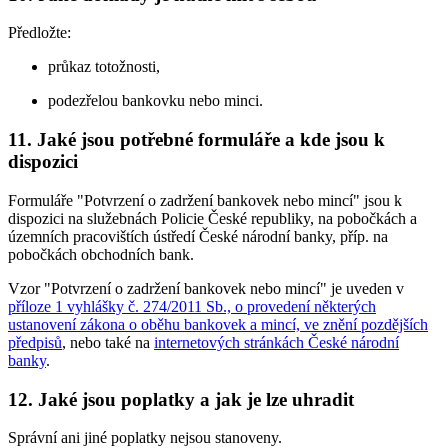
Předložte:
průkaz totožnosti,
podezřelou bankovku nebo minci.
11. Jaké jsou potřebné formuláře a kde jsou k
dispozici
Formuláře "Potvrzení o zadržení bankovek nebo mincí" jsou k
dispozici na služebnách Policie České republiky, na pobočkách a
územních pracovištích ústředí České národní banky, příp. na
pobočkách obchodních bank.
Vzor "Potvrzení o zadržení bankovek nebo mincí" je uveden v
příloze 1 vyhlášky č. 274/2011 Sb., o provedení některých
ustanovení zákona o oběhu bankovek a mincí, ve znění pozdějších
předpisů
, nebo také na
internetových stránkách České národní
banky
.
12. Jaké jsou poplatky a jak je lze uhradit
Správní ani jiné poplatky nejsou stanoveny.