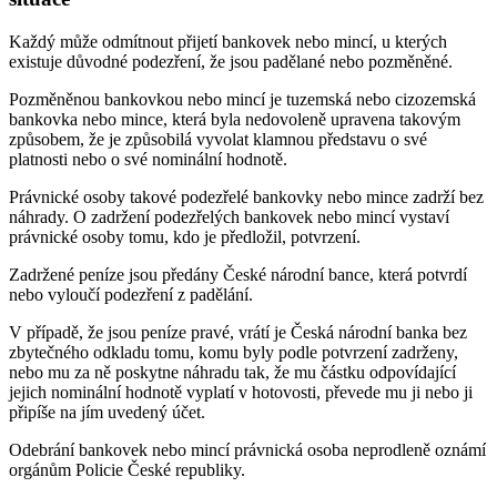
Každý může odmítnout přijetí bankovek nebo mincí, u kterých
existuje důvodné podezření, že jsou padělané nebo pozměněné.
Pozměněnou bankovkou nebo mincí je tuzemská nebo cizozemská
bankovka nebo mince, která byla nedovoleně upravena takovým
způsobem, že je způsobilá vyvolat klamnou představu o své
platnosti nebo o své nominální hodnotě.
Právnické osoby takové podezřelé bankovky nebo mince zadrží bez
náhrady. O zadržení podezřelých bankovek nebo mincí vystaví
právnické osoby tomu, kdo je předložil, potvrzení.
Zadržené peníze jsou předány České národní bance, která potvrdí
nebo vyloučí podezření z padělání.
V případě, že jsou peníze pravé, vrátí je Česká národní banka bez
zbytečného odkladu tomu, komu byly podle potvrzení zadrženy,
nebo mu za ně poskytne náhradu tak, že mu částku odpovídající
jejich nominální hodnotě vyplatí v hotovosti, převede mu ji nebo ji
připíše na jím uvedený účet.
Odebrání bankovek nebo mincí právnická osoba neprodleně oznámí
orgánům Policie České republiky.