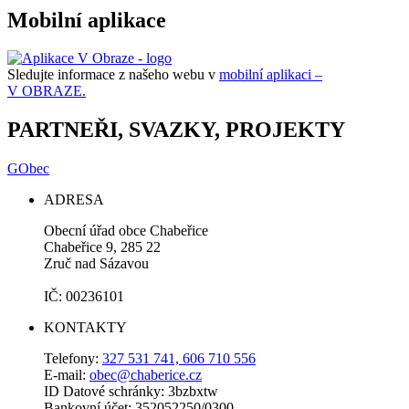
Mobilní aplikace
Sledujte informace z našeho webu v
mobilní aplikaci –
V OBRAZE.
PARTNEŘI, SVAZKY, PROJEKTY
GObec
ADRESA
Obecní úřad obce Chabeřice
Chabeřice 9, 285 22
Zruč nad Sázavou
IČ: 00236101
KONTAKTY
Telefony:
327 531 741, 606 710 556
E-mail:
obec@chaberice.cz
ID Datové schránky: 3bzbxtw
Bankovní účet: 352052250/0300