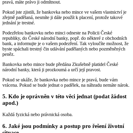
pravá, máte právo ji odmítnout.
Pokud jste zjistili, že bankovka nebo mince ve vašem vlastnictví je
zřejmě padělaná, nesmíte ji dále použít k placení, protože takové
jednání je trestné.
Podezřelou bankovku nebo minci odneste na Policii České
republiky, do České národní banky, popř. do některé z obchodních
bank, a informujte je o vašem podezření. Tak vyloučíte možnost, že
byste spáchali trestný čin udávání padělaných nebo pozměněných
peněz.
Bankovka nebo mince bude předána Zkušebně platidel České
národní banky, která ji prozkoumá a určí její pravost.
Pokud se ukáže, že bankovka nebo mince je pravá, bude vám
vrácena. Pokud se bude jednat o padělek, na náhradu nemáte nárok.
5. Kdo je oprávněn v této věci jednat (podat žádost
apod.)
Každá fyzická nebo právnická osoba.
6. Jaké jsou podmínky a postup pro řešení životní
situace