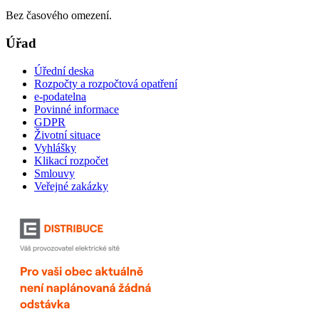
Bez časového omezení.
Úřad
Úřední deska
Rozpočty a rozpočtová opatření
e-podatelna
Povinné informace
GDPR
Životní situace
Vyhlášky
Klikací rozpočet
Smlouvy
Veřejné zakázky