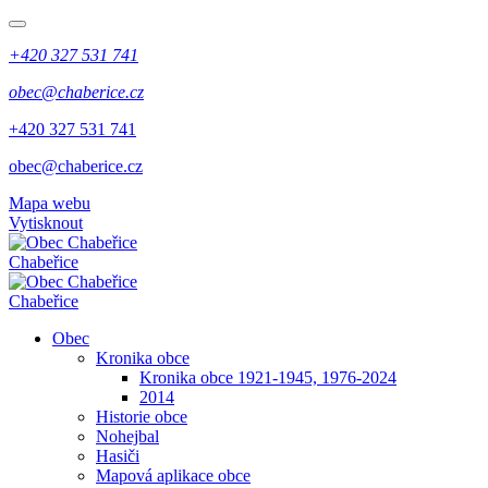
+420 327 531 741
obec@chaberice.cz
+420 327 531 741
obec@chaberice.cz
Mapa webu
Vytisknout
Chabeřice
Chabeřice
Obec
Kronika obce
Kronika obce 1921-1945, 1976-2024
2014
Historie obce
Nohejbal
Hasiči
Mapová aplikace obce