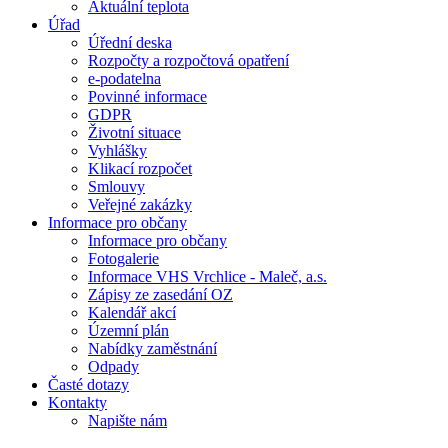
Aktuální teplota
Úřad
Úřední deska
Rozpočty a rozpočtová opatření
e-podatelna
Povinné informace
GDPR
Životní situace
Vyhlášky
Klikací rozpočet
Smlouvy
Veřejné zakázky
Informace pro občany
Informace pro občany
Fotogalerie
Informace VHS Vrchlice - Maleč, a.s.
Zápisy ze zasedání OZ
Kalendář akcí
Územní plán
Nabídky zaměstnání
Odpady
Časté dotazy
Kontakty
Napište nám