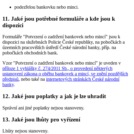
podezřelou bankovku nebo minci.
11. Jaké jsou potřebné formuláře a kde jsou k
dispozici
Formuláře "Potvrzení o zadržení bankovek nebo mincí" jsou k
dispozici na služebnách Policie České republiky, na pobočkách a
územních pracovištích ústředí České národní banky, příp. na
pobočkách obchodních bank.
Vzor "Potvrzení o zadržení bankovek nebo mincí" je uveden v
příloze 1 vyhlášky č. 274/2011 Sb., o provedení některých
ustanovení zákona o oběhu bankovek a mincí, ve znění pozdějších
předpisů
, nebo také na
internetových stránkách České národní
banky
.
12. Jaké jsou poplatky a jak je lze uhradit
Správní ani jiné poplatky nejsou stanoveny.
13. Jaké jsou lhůty pro vyřízení
Lhůty nejsou stanoveny.