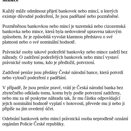
Každý může odmítnout přijetí bankovek nebo mincí, u kterých
existuje důvodné podezření, že jsou padělané nebo pozměněné.
Pozměněnou bankovkou nebo mincí je tuzemská nebo cizozemská
bankovka nebo mince, která byla nedovoleně upravena takovým
způsobem, že je způsobilá vyvolat klamnou představu o své
platnosti nebo o své nominální hodnotě.
Právnické osoby takové podezřelé bankovky nebo mince zadrží bez
náhrady. O zadržení podezřelých bankovek nebo mincí vystaví
právnické osoby tomu, kdo je předložil, potvrzení.
Zadržené peníze jsou předány České národní bance, která potvrdí
nebo vyloučí podezření z padělání.
V případě, že jsou peníze pravé, vrátí je Česká národní banka bez
zbytečného odkladu tomu, komu byly podle potvrzení zadrženy,
nebo mu za ně poskytne náhradu tak, že mu částku odpovídající
jejich nominální hodnotě vyplatí v hotovosti, převede mu ji nebo ji
připíše na jím uvedený účet.
Odebrání bankovek nebo mincí právnická osoba neprodleně oznámí
orgánům Policie České republiky.