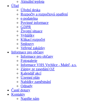
Aktuální teplota
Úřad
Úřední deska
Rozpočty a rozpočtová opatření
e-podatelna
Povinné informace
GDPR
Životní situace
Vyhlášky
Klikací rozpočet
Smlouvy
Veřejné zakázky
Informace pro občany
Informace pro občany
Fotogalerie
Informace VHS Vrchlice - Maleč, a.s.
Zápisy ze zasedání OZ
Kalendář akcí
Územní plán
Nabídky zaměstnání
Odpady
Časté dotazy
Kontakty
Napište nám