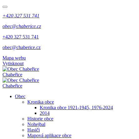
+420 327 531 741
obec@chaberice.cz
+420 327 531 741
obec@chaberice.cz
Mapa webu
Vytisknout
Chabeřice
Chabeřice
Obec
Kronika obce
Kronika obce 1921-1945, 1976-2024
2014
Historie obce
Nohejbal
Hasiči
Mapová aplikace obce