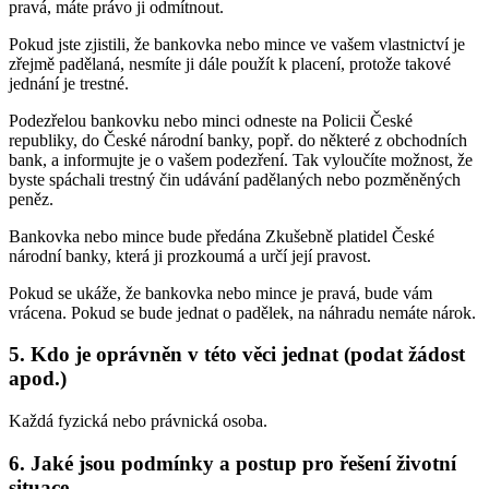
pravá, máte právo ji odmítnout.
Pokud jste zjistili, že bankovka nebo mince ve vašem vlastnictví je
zřejmě padělaná, nesmíte ji dále použít k placení, protože takové
jednání je trestné.
Podezřelou bankovku nebo minci odneste na Policii České
republiky, do České národní banky, popř. do některé z obchodních
bank, a informujte je o vašem podezření. Tak vyloučíte možnost, že
byste spáchali trestný čin udávání padělaných nebo pozměněných
peněz.
Bankovka nebo mince bude předána Zkušebně platidel České
národní banky, která ji prozkoumá a určí její pravost.
Pokud se ukáže, že bankovka nebo mince je pravá, bude vám
vrácena. Pokud se bude jednat o padělek, na náhradu nemáte nárok.
5. Kdo je oprávněn v této věci jednat (podat žádost
apod.)
Každá fyzická nebo právnická osoba.
6. Jaké jsou podmínky a postup pro řešení životní
situace