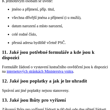
K jednotlivým osobám se uvede:
jméno a příjmení, příp. titul,
všechna dřívější jména a příjmení (i u mužů),
datum narození a místo narození,
celé rodné číslo,
přesná adresa bydliště včetně PSČ.
11. Jaké jsou potřebné formuláře a kde jsou k
dispozici
Formuláře žádostí o vystavení lustračního osvědčení jsou k dispozici
na
internetových stránkách Ministerstva vnitra
.
12. Jaké jsou poplatky a jak je lze uhradit
Správní ani jiné poplatky nejsou stanoveny.
13. Jaké jsou lhůty pro vyřízení
Zákonná lhůta pro vyřízení žádosti je 60 dnů ode dne přijetí žádosti