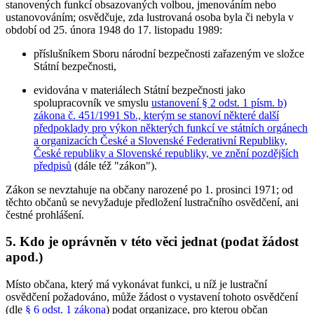
stanovených funkcí obsazovaných volbou, jmenováním nebo
ustanovováním; osvědčuje, zda lustrovaná osoba byla či nebyla v
období od 25. února 1948 do 17. listopadu 1989:
příslušníkem Sboru národní bezpečnosti zařazeným ve složce
Státní bezpečnosti,
evidována v materiálech Státní bezpečnosti jako
spolupracovník ve smyslu
ustanovení § 2 odst. 1 písm. b)
zákona č. 451/1991 Sb., kterým se stanoví některé další
předpoklady pro výkon některých funkcí ve státních orgánech
a organizacích České a Slovenské Federativní Republiky,
České republiky a Slovenské republiky, ve znění pozdějších
předpisů
(dále též "zákon").
Zákon se nevztahuje na občany narozené po 1. prosinci 1971; od
těchto občanů se nevyžaduje předložení lustračního osvědčení, ani
čestné prohlášení.
5. Kdo je oprávněn v této věci jednat (podat žádost
apod.)
Místo občana, který má vykonávat funkci, u níž je lustrační
osvědčení požadováno, může žádost o vystavení tohoto osvědčení
(dle
§ 6 odst. 1 zákona
) podat organizace, pro kterou občan