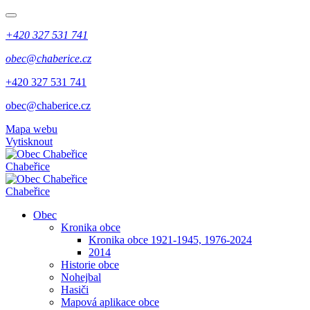
+420 327 531 741
obec@chaberice.cz
+420 327 531 741
obec@chaberice.cz
Mapa webu
Vytisknout
Chabeřice
Chabeřice
Obec
Kronika obce
Kronika obce 1921-1945, 1976-2024
2014
Historie obce
Nohejbal
Hasiči
Mapová aplikace obce