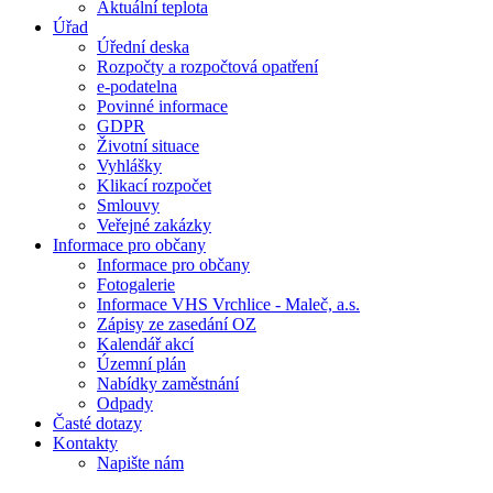
Aktuální teplota
Úřad
Úřední deska
Rozpočty a rozpočtová opatření
e-podatelna
Povinné informace
GDPR
Životní situace
Vyhlášky
Klikací rozpočet
Smlouvy
Veřejné zakázky
Informace pro občany
Informace pro občany
Fotogalerie
Informace VHS Vrchlice - Maleč, a.s.
Zápisy ze zasedání OZ
Kalendář akcí
Územní plán
Nabídky zaměstnání
Odpady
Časté dotazy
Kontakty
Napište nám