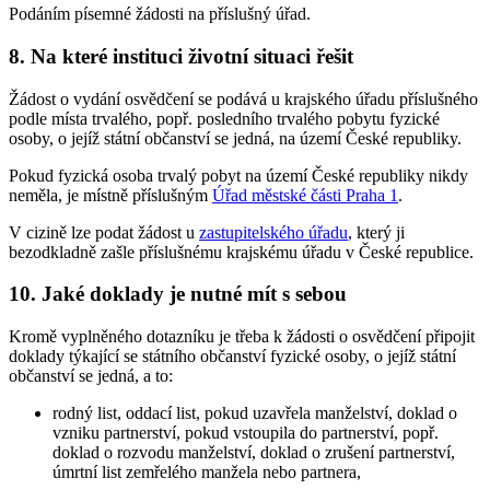
Podáním písemné žádosti na příslušný úřad.
8. Na které instituci životní situaci řešit
Žádost o vydání osvědčení se podává u krajského úřadu příslušného
podle místa trvalého, popř. posledního trvalého pobytu fyzické
osoby, o jejíž státní občanství se jedná, na území České republiky.
Pokud fyzická osoba trvalý pobyt na území České republiky nikdy
neměla, je místně příslušným
Úřad městské části Praha 1
.
V cizině lze podat žádost u
zastupitelského úřadu
, který ji
bezodkladně zašle příslušnému krajskému úřadu v České republice.
10. Jaké doklady je nutné mít s sebou
Kromě vyplněného dotazníku je třeba k žádosti o osvědčení připojit
doklady týkající se státního občanství fyzické osoby, o jejíž státní
občanství se jedná, a to:
rodný list, oddací list, pokud uzavřela manželství, doklad o
vzniku partnerství, pokud vstoupila do partnerství, popř.
doklad o rozvodu manželství, doklad o zrušení partnerství,
úmrtní list zemřelého manžela nebo partnera,