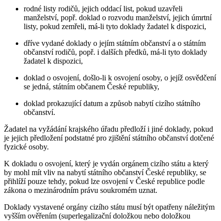
rodné listy rodičů, jejich oddací list, pokud uzavřeli
manželství, popř. doklad o rozvodu manželství, jejich úmrtní
listy, pokud zemřeli, má-li tyto doklady žadatel k dispozici,
dříve vydané doklady o jejím státním občanství a o státním
občanství rodičů, popř. i dalších předků, má-li tyto doklady
žadatel k dispozici,
doklad o osvojení, došlo-li k osvojení osoby, o jejíž osvědčení
se jedná, státním občanem České republiky,
doklad prokazující datum a způsob nabytí cizího státního
občanství.
Žadatel na vyžádání krajského úřadu předloží i jiné doklady, pokud
je jejich předložení podstatné pro zjištění státního občanství dotčené
fyzické osoby.
K dokladu o osvojení, který je vydán orgánem cizího státu a který
by mohl mít vliv na nabytí státního občanství České republiky, se
přihlíží pouze tehdy, pokud lze osvojení v České republice podle
zákona o mezinárodním právu soukromém uznat.
Doklady vystavené orgány cizího státu musí být opatřeny náležitým
vyšším ověřením (superlegalizační doložkou nebo doložkou