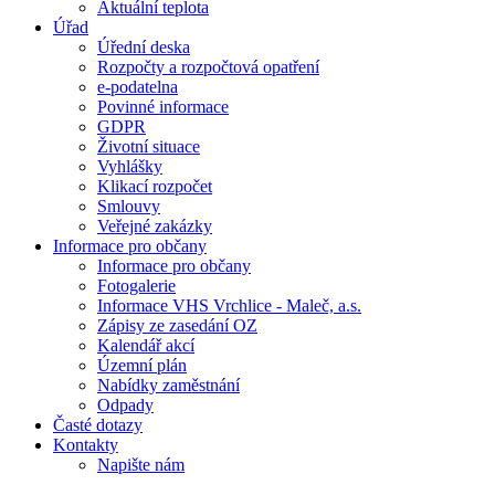
Aktuální teplota
Úřad
Úřední deska
Rozpočty a rozpočtová opatření
e-podatelna
Povinné informace
GDPR
Životní situace
Vyhlášky
Klikací rozpočet
Smlouvy
Veřejné zakázky
Informace pro občany
Informace pro občany
Fotogalerie
Informace VHS Vrchlice - Maleč, a.s.
Zápisy ze zasedání OZ
Kalendář akcí
Územní plán
Nabídky zaměstnání
Odpady
Časté dotazy
Kontakty
Napište nám