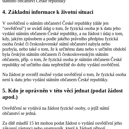
státního občanství České republiky
4. Základní informace k životní situaci
V osvědčení o státním občanství České republiky (dále jen
"osvědčení") se uvádí údaj o tom, že fyzická osoba je k datu jeho
vydání státním občanem České republiky, a na žádost i údaj o tom,
kdy, jakým způsobem a podle jakého právního předpisu fyzická
osoba české či československé státní občanství nabyla nebo
pozbyla, nebo také o tom, že k určitému datu nebo v určitém období
byla českým státním občanem či československým státním
občanem, příp. o tom, že fyzická osoba je státním občanem České
republiky od určitého data nepřetržitě do doby vydání osvědčení.
Na žádost je rovněž možné vydat osvědčení o tom, že fyzická osoba
není k datu jeho vydání státním občanem České republiky.
5. Kdo je oprávněn v této věci jednat (podat žádost
apod.)
Osvědčení se vydává na žádost fyzické osoby, o jejíž státní
občanství se jedná.
Za dítě mladší 15 let mohou podat žádost o vydání osvědčení jeho
zákonní zástupci nebo opatrovník, který k žádosti připojí