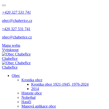
+420 327 531 741
obec@chaberice.cz
+420 327 531 741
obec@chaberice.cz
Mapa webu
Vytisknout
Chabeřice
Chabeřice
Obec
Kronika obce
Kronika obce 1921-1945, 1976-2024
2014
Historie obce
Nohejbal
Hasiči
Mapová aplikace obce