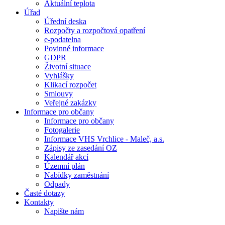
Aktuální teplota
Úřad
Úřední deska
Rozpočty a rozpočtová opatření
e-podatelna
Povinné informace
GDPR
Životní situace
Vyhlášky
Klikací rozpočet
Smlouvy
Veřejné zakázky
Informace pro občany
Informace pro občany
Fotogalerie
Informace VHS Vrchlice - Maleč, a.s.
Zápisy ze zasedání OZ
Kalendář akcí
Územní plán
Nabídky zaměstnání
Odpady
Časté dotazy
Kontakty
Napište nám