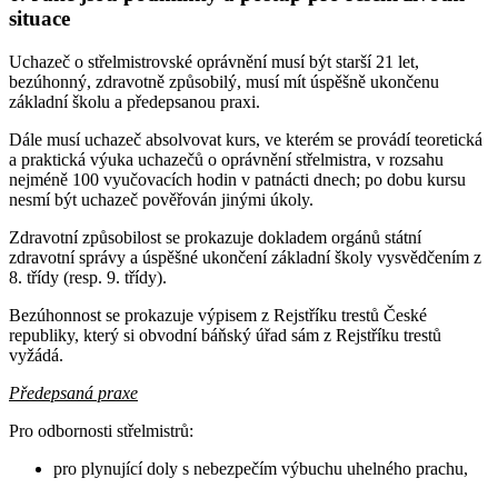
situace
Uchazeč o střelmistrovské oprávnění musí být starší 21 let,
bezúhonný, zdravotně způsobilý, musí mít úspěšně ukončenu
základní školu a předepsanou praxi.
Dále musí uchazeč absolvovat kurs, ve kterém se provádí teoretická
a praktická výuka uchazečů o oprávnění střelmistra, v rozsahu
nejméně 100 vyučovacích hodin v patnácti dnech; po dobu kursu
nesmí být uchazeč pověřován jinými úkoly.
Zdravotní způsobilost se prokazuje dokladem orgánů státní
zdravotní správy a úspěšné ukončení základní školy vysvědčením z
8. třídy (resp. 9. třídy).
Bezúhonnost se prokazuje výpisem z Rejstříku trestů České
republiky, který si obvodní báňský úřad sám z Rejstříku trestů
vyžádá.
Předepsaná praxe
Pro odbornosti střelmistrů:
pro plynující doly s nebezpečím výbuchu uhelného prachu,