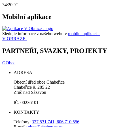
34/20 °C
Mobilní aplikace
Sledujte informace z našeho webu v
mobilní aplikaci –
V OBRAZE.
PARTNEŘI, SVAZKY, PROJEKTY
GObec
ADRESA
Obecní úřad obce Chabeřice
Chabeřice 9, 285 22
Zruč nad Sázavou
IČ: 00236101
KONTAKTY
Telefony:
327 531 741, 606 710 556
E-mail:
obec@chaberice.cz