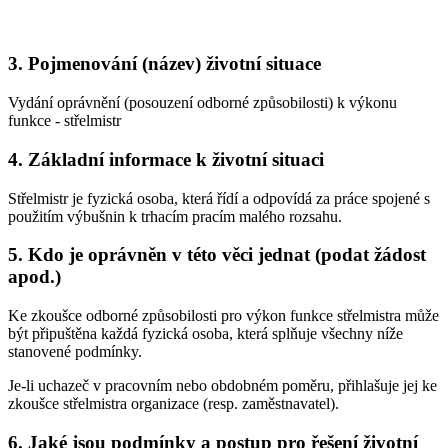
3. Pojmenování (název) životní situace
Vydání oprávnění (posouzení odborné způsobilosti) k výkonu
funkce - střelmistr
4. Základní informace k životní situaci
Střelmistr je fyzická osoba, která řídí a odpovídá za práce spojené s
použitím výbušnin k trhacím pracím malého rozsahu.
5. Kdo je oprávněn v této věci jednat (podat žádost
apod.)
Ke zkoušce odborné způsobilosti pro výkon funkce střelmistra může
být připuštěna každá fyzická osoba, která splňuje všechny níže
stanovené podmínky.
Je-li uchazeč v pracovním nebo obdobném poměru, přihlašuje jej ke
zkoušce střelmistra organizace (resp. zaměstnavatel).
6. Jaké jsou podmínky a postup pro řešení životní