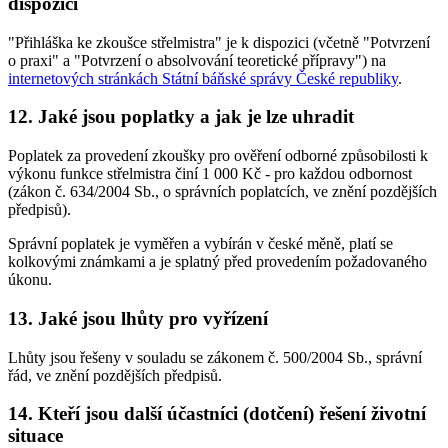
dispozici
"Přihláška ke zkoušce střelmistra" je k dispozici (včetně "Potvrzení
o praxi" a "Potvrzení o absolvování teoretické přípravy") na
internetových stránkách Státní báňské správy České republiky
.
12. Jaké jsou poplatky a jak je lze uhradit
Poplatek za provedení zkoušky pro ověření odborné způsobilosti k
výkonu funkce střelmistra činí 1 000 Kč - pro každou odbornost
(zákon č. 634/2004 Sb., o správních poplatcích, ve znění pozdějších
předpisů).
Správní poplatek je vyměřen a vybírán v české měně, platí se
kolkovými známkami a je splatný před provedením požadovaného
úkonu.
13. Jaké jsou lhůty pro vyřízení
Lhůty jsou řešeny v souladu se zákonem č. 500/2004 Sb., správní
řád, ve znění pozdějších předpisů.
14. Kteří jsou další účastníci (dotčení) řešení životní
situace