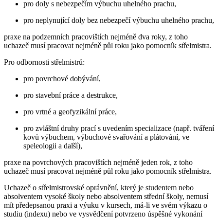
pro doly s nebezpečím výbuchu uhelného prachu,
pro neplynující doly bez nebezpečí výbuchu uhelného prachu,
praxe na podzemních pracovištích nejméně dva roky, z toho
uchazeč musí pracovat nejméně půl roku jako pomocník střelmistra.
Pro odbornosti střelmistrů:
pro povrchové dobývání,
pro stavební práce a destrukce,
pro vrtné a geofyzikální práce,
pro zvláštní druhy prací s uvedením specializace (např. tváření
kovů výbuchem, výbuchové svařování a plátování, ve
speleologii a další),
praxe na povrchových pracovištích nejméně jeden rok, z toho
uchazeč musí pracovat nejméně půl roku jako pomocník střelmistra.
Uchazeč o střelmistrovské oprávnění, který je studentem nebo
absolventem vysoké školy nebo absolventem střední školy, nemusí
mít předepsanou praxi a výuku v kursech, má-li ve svém výkazu o
studiu (indexu) nebo ve vysvědčení potvrzeno úspěšné vykonání