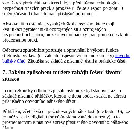
zkoušky z předmětů, ve kterých byla přednášena technologie a
bezpečnost trhacích prací, a prokáže-li, že se alespoň po dobu 10
směn zúčastnil trhacích prací příslušné odbornosti.
Absolventům ostatních vysokých škol a osobám, které mají
kvalifikaci pyrotechniků ozbrojených sil a ozbrojených
bezpečnostních sborů, může obvodní báňský úřad přiměřeně zkrátit
předepsanou praxi.
Odbornou způsobilost posuzuje a oprávnění k výkonu funkce
střelmistra vydává (na základě úspěšně vykonané zkoušky)
obvodní
báňský úřad
. Zkouška se skládá z písemné, ústní a praktické části.
7. Jakým způsobem můžete zahájit řešení životní
situace
Termín zkoušky odborné způsobilosti může být stanoven až na
základě písemné přihlášky, kterou je třeba podat / zaslat na adresu
příslušného obvodního báňského úřadu.
Přihlášku, včetně všech požadovaných náležitostí (dle bodu 10), lze
rovněž zaslat v digitální formě (naskenované dokumenty), a to
prostřednictvím e-mailové adresy příslušného obvodního báňského
úřadu.