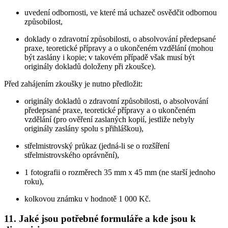
uvedení odbornosti, ve které má uchazeč osvědčit odbornou
způsobilost,
doklady o zdravotní způsobilosti, o absolvování předepsané
praxe, teoretické přípravy a o ukončeném vzdělání (mohou
být zaslány i kopie; v takovém případě však musí být
originály dokladů doloženy při zkoušce).
Před zahájením zkoušky je nutno předložit:
originály dokladů o zdravotní způsobilosti, o absolvování
předepsané praxe, teoretické přípravy a o ukončeném
vzdělání (pro ověření zaslaných kopií, jestliže nebyly
originály zaslány spolu s přihláškou),
střelmistrovský průkaz (jedná-li se o rozšíření
střelmistrovského oprávnění),
1 fotografii o rozměrech 35 mm x 45 mm (ne starší jednoho
roku),
kolkovou známku v hodnotě 1 000 Kč.
11. Jaké jsou potřebné formuláře a kde jsou k