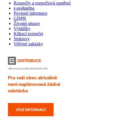
Rozpočty a rozpočtová opatření
e-podatelna
Povinné informace
GDPR
Životní situace
Vyhlášky
Klikací rozpočet
Smlouvy
Veřejné zakázky