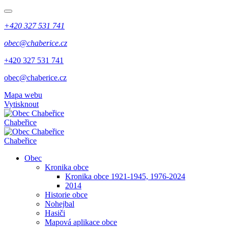
+420 327 531 741
obec@chaberice.cz
+420 327 531 741
obec@chaberice.cz
Mapa webu
Vytisknout
Chabeřice
Chabeřice
Obec
Kronika obce
Kronika obce 1921-1945, 1976-2024
2014
Historie obce
Nohejbal
Hasiči
Mapová aplikace obce