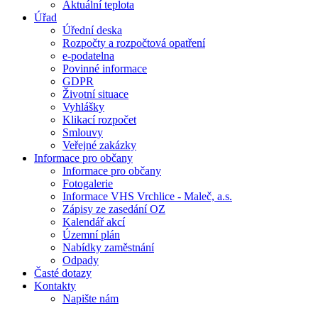
Aktuální teplota
Úřad
Úřední deska
Rozpočty a rozpočtová opatření
e-podatelna
Povinné informace
GDPR
Životní situace
Vyhlášky
Klikací rozpočet
Smlouvy
Veřejné zakázky
Informace pro občany
Informace pro občany
Fotogalerie
Informace VHS Vrchlice - Maleč, a.s.
Zápisy ze zasedání OZ
Kalendář akcí
Územní plán
Nabídky zaměstnání
Odpady
Časté dotazy
Kontakty
Napište nám