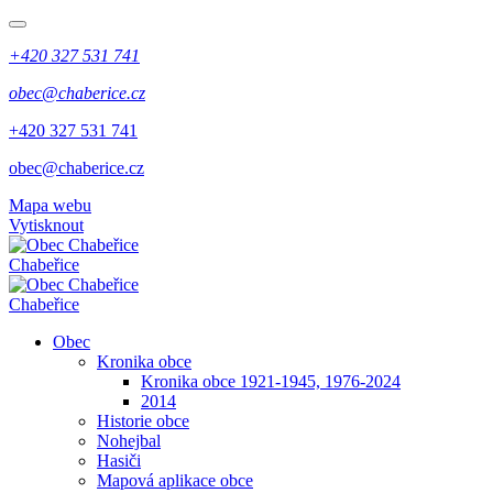
+420 327 531 741
obec@chaberice.cz
+420 327 531 741
obec@chaberice.cz
Mapa webu
Vytisknout
Chabeřice
Chabeřice
Obec
Kronika obce
Kronika obce 1921-1945, 1976-2024
2014
Historie obce
Nohejbal
Hasiči
Mapová aplikace obce