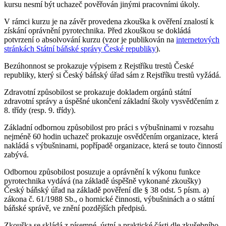
kursu nesmí být uchazeč pověřován jinými pracovními úkoly.
V rámci kurzu je na závěr provedena zkouška k ověření znalostí k
získání oprávnění pyrotechnika. Před zkouškou se dokládá
potvrzení o absolvování kurzu (vzor je publikován na
internetových
stránkách Státní báňské správy České republiky
).
Bezúhonnost se prokazuje výpisem z Rejstříku trestů České
republiky, který si Český báňský úřad sám z Rejstříku trestů vyžádá.
Zdravotní způsobilost se prokazuje dokladem orgánů státní
zdravotní správy a úspěšné ukončení základní školy vysvědčením z
8. třídy (resp. 9. třídy).
Základní odbornou způsobilost pro práci s výbušninami v rozsahu
nejméně 60 hodin uchazeč prokazuje osvědčením organizace, která
nakládá s výbušninami, popřípadě organizace, která se touto činností
zabývá.
Odbornou způsobilost posuzuje a oprávnění k výkonu funkce
pyrotechnika vydává (na základě úspěšně vykonané zkoušky)
Český báňský úřad na základě pověření dle § 38 odst. 5 písm. a)
zákona č. 61/1988 Sb., o hornické činnosti, výbušninách a o státní
báňské správě, ve znění pozdějších předpisů.
Zkouška se skládá z písemné, ústní a praktické části dle zkušebního