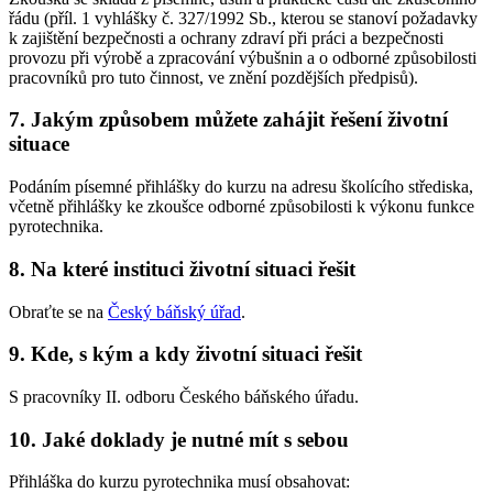
řádu (příl. 1 vyhlášky č. 327/1992 Sb., kterou se stanoví požadavky
k zajištění bezpečnosti a ochrany zdraví při práci a bezpečnosti
provozu při výrobě a zpracování výbušnin a o odborné způsobilosti
pracovníků pro tuto činnost, ve znění pozdějších předpisů).
7. Jakým způsobem můžete zahájit řešení životní
situace
Podáním písemné přihlášky do kurzu na adresu školícího střediska,
včetně přihlášky ke zkoušce odborné způsobilosti k výkonu funkce
pyrotechnika.
8. Na které instituci životní situaci řešit
Obraťte se na
Český báňský úřad
.
9. Kde, s kým a kdy životní situaci řešit
S pracovníky II. odboru Českého báňského úřadu.
10. Jaké doklady je nutné mít s sebou
Přihláška do kurzu pyrotechnika musí obsahovat: