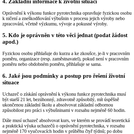
4. Základní informace k životní situaci
Oprávnění k výkonu funkce pyrotechnika opravňuje fyzickou osobu
k ničení a zneškodňování výbušnin v procesu jejich výroby nebo
zpracování, včetně výzkumu, vývoje a pokusné výroby.
5. Kdo je oprávněn v této věci jednat (podat žádost
apod.)
Fyzickou osobu přihlašuje do kurzu a ke zkoušce, je-li v pracovním
poměru, organizace (resp. zaměstnavatel), pokud není v pracovním
poměru nebo obdobném poměru, přihlašuje se sama.
6. Jaké jsou podmínky a postup pro řešení životní
situace
Uchazeč o získání oprávnění k výkonu funkce pyrotechnika musí
být starší 21 let, bezúhonný, zdravotně způsobilý, mít úspěšně
ukončenou základní školu a absolvovat základní odbornou
způsobilost pro práci s výbušninami v rozsahu nejméně 60 hodin.
Dále musí uchazeč absolvovat kurs, ve kterém se provádí teoretická
a praktická výuka uchazečů o oprávnění pyrotechnika, v rozsahu
nejméně 170 vyučovacích hodin v průběhu čtyř týdnů; po dobu