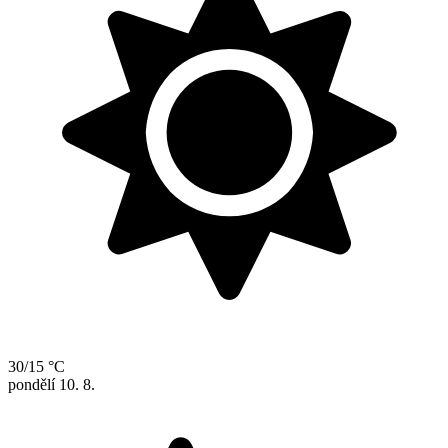
30/15 °C
pondělí
10. 8.