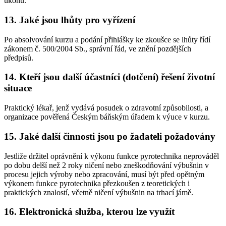
úkonu.
13. Jaké jsou lhůty pro vyřízení
Po absolvování kurzu a podání přihlášky ke zkoušce se lhůty řídí
zákonem č. 500/2004 Sb., správní řád, ve znění pozdějších
předpisů.
14. Kteří jsou další účastníci (dotčení) řešení životní
situace
Praktický lékař, jenž vydává posudek o zdravotní způsobilosti, a
organizace pověřená Českým báňským úřadem k výuce v kurzu.
15. Jaké další činnosti jsou po žadateli požadovány
Jestliže držitel oprávnění k výkonu funkce pyrotechnika neprováděl
po dobu delší než 2 roky ničení nebo zneškodňování výbušnin v
procesu jejich výroby nebo zpracování, musí být před opětným
výkonem funkce pyrotechnika přezkoušen z teoretických i
praktických znalostí, včetně ničení výbušnin na trhací jámě.
16. Elektronická služba, kterou lze využít