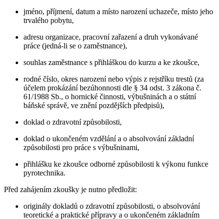
jméno, příjmení, datum a místo narození uchazeče, místo jeho
trvalého pobytu,
adresu organizace, pracovní zařazení a druh vykonávané
práce (jedná-li se o zaměstnance),
souhlas zaměstnance s přihláškou do kurzu a ke zkoušce,
rodné číslo, okres narození nebo výpis z rejstříku trestů (za
účelem prokázání bezúhonnosti dle § 34 odst. 3 zákona č.
61/1988 Sb., o hornické činnosti, výbušninách a o státní
báňské správě, ve znění pozdějších předpisů),
doklad o zdravotní způsobilosti,
doklad o ukončeném vzdělání a o absolvování základní
způsobilosti pro práce s výbušninami,
přihlášku ke zkoušce odborné způsobilosti k výkonu funkce
pyrotechnika.
Před zahájením zkoušky je nutno předložit:
originály dokladů o zdravotní způsobilosti, o absolvování
teoretické a praktické přípravy a o ukončeném základním