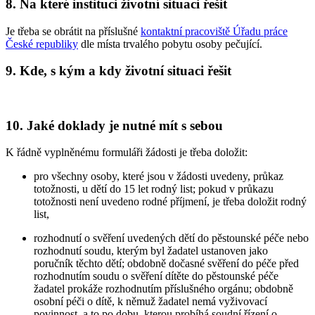
8. Na které instituci životní situaci řešit
Je třeba se obrátit na příslušné
kontaktní pracoviště Úřadu práce
České republiky
dle místa trvalého pobytu osoby pečující.
9. Kde, s kým a kdy životní situaci řešit
10. Jaké doklady je nutné mít s sebou
K řádně vyplněnému formuláři žádosti je třeba doložit:
pro všechny osoby, které jsou v žádosti uvedeny, průkaz
totožnosti, u dětí do 15 let rodný list; pokud v průkazu
totožnosti není uvedeno rodné příjmení, je třeba doložit rodný
list,
rozhodnutí o svěření uvedených dětí do pěstounské péče nebo
rozhodnutí soudu, kterým byl žadatel ustanoven jako
poručník těchto dětí; obdobně dočasné svěření do péče před
rozhodnutím soudu o svěření dítěte do pěstounské péče
žadatel prokáže rozhodnutím příslušného orgánu; obdobně
osobní péči o dítě, k němuž žadatel nemá vyživovací
povinnost, a to po dobu, kterou probíhá soudní řízení o