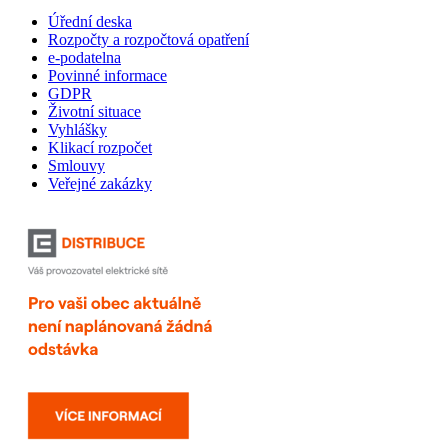
Úřední deska
Rozpočty a rozpočtová opatření
e-podatelna
Povinné informace
GDPR
Životní situace
Vyhlášky
Klikací rozpočet
Smlouvy
Veřejné zakázky