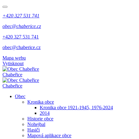
+420 327 531 741
obec@chaberice.cz
+420 327 531 741
obec@chaberice.cz
Mapa webu
Vytisknout
Chabeřice
Chabeřice
Obec
Kronika obce
Kronika obce 1921-1945, 1976-2024
2014
Historie obce
Nohejbal
Hasiči
Mapová aplikace obce