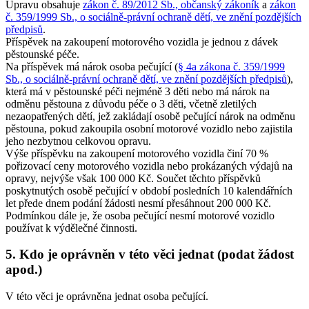
Úpravu obsahuje
zákon č. 89/2012 Sb., občanský zákoník
a
zákon
č. 359/1999 Sb., o sociálně-právní ochraně dětí, ve znění pozdějších
předpisů
.
Příspěvek na zakoupení motorového vozidla je jednou z dávek
pěstounské péče.
Na příspěvek má nárok osoba pečující (
§ 4a zákona č. 359/1999
Sb., o sociálně-právní ochraně dětí, ve znění pozdějších předpisů
),
která má v pěstounské péči nejméně 3 děti nebo má nárok na
odměnu pěstouna z důvodu péče o 3 děti, včetně zletilých
nezaopatřených dětí, jež zakládají osobě pečující nárok na odměnu
pěstouna, pokud zakoupila osobní motorové vozidlo nebo zajistila
jeho nezbytnou celkovou opravu.
Výše příspěvku na zakoupení motorového vozidla činí 70 %
pořizovací ceny motorového vozidla nebo prokázaných výdajů na
opravy, nejvýše však 100 000 Kč. Součet těchto příspěvků
poskytnutých osobě pečující v období posledních 10 kalendářních
let přede dnem podání žádosti nesmí přesáhnout 200 000 Kč.
Podmínkou dále je, že osoba pečující nesmí motorové vozidlo
používat k výdělečné činnosti.
5. Kdo je oprávněn v této věci jednat (podat žádost
apod.)
V této věci je oprávněna jednat osoba pečující.