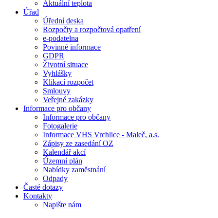
Aktuální teplota
Úřad
Úřední deska
Rozpočty a rozpočtová opatření
e-podatelna
Povinné informace
GDPR
Životní situace
Vyhlášky
Klikací rozpočet
Smlouvy
Veřejné zakázky
Informace pro občany
Informace pro občany
Fotogalerie
Informace VHS Vrchlice - Maleč, a.s.
Zápisy ze zasedání OZ
Kalendář akcí
Územní plán
Nabídky zaměstnání
Odpady
Časté dotazy
Kontakty
Napište nám