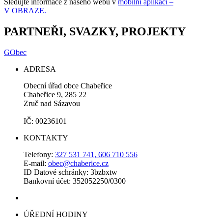
Sledujte informace z našeho webu v
mobilní aplikaci –
V OBRAZE.
PARTNEŘI, SVAZKY, PROJEKTY
GObec
ADRESA
Obecní úřad obce Chabeřice
Chabeřice 9, 285 22
Zruč nad Sázavou
IČ: 00236101
KONTAKTY
Telefony:
327 531 741, 606 710 556
E-mail:
obec@chaberice.cz
ID Datové schránky: 3bzbxtw
Bankovní účet: 352052250/0300
ÚŘEDNÍ HODINY