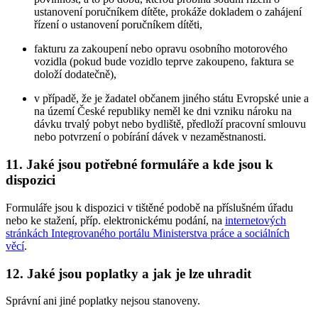
ustanovení poručníkem dítěte, prokáže dokladem o zahájení
řízení o ustanovení poručníkem dítěti,
fakturu za zakoupení nebo opravu osobního motorového
vozidla (pokud bude vozidlo teprve zakoupeno, faktura se
doloží dodatečně),
v případě, že je žadatel občanem jiného státu Evropské unie a
na území České republiky neměl ke dni vzniku nároku na
dávku trvalý pobyt nebo bydliště, předloží pracovní smlouvu
nebo potvrzení o pobírání dávek v nezaměstnanosti.
11. Jaké jsou potřebné formuláře a kde jsou k
dispozici
Formuláře jsou k dispozici v tištěné podobě na příslušném úřadu
nebo ke stažení, příp. elektronickému podání, na
internetových
stránkách Integrovaného portálu Ministerstva práce a sociálních
věcí
.
12. Jaké jsou poplatky a jak je lze uhradit
Správní ani jiné poplatky nejsou stanoveny.