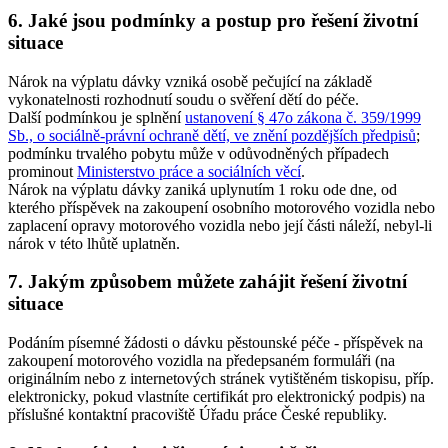
6. Jaké jsou podmínky a postup pro řešení životní
situace
Nárok na výplatu dávky vzniká osobě pečující na základě
vykonatelnosti rozhodnutí soudu o svěření dětí do péče.
Další podmínkou je splnění
ustanovení § 47o zákona č. 359/1999
Sb., o sociálně-právní ochraně dětí, ve znění pozdějších předpisů
;
podmínku trvalého pobytu může v odůvodněných případech
prominout
Ministerstvo práce a sociálních věcí
.
Nárok na výplatu dávky zaniká uplynutím 1 roku ode dne, od
kterého příspěvek na zakoupení osobního motorového vozidla nebo
zaplacení opravy motorového vozidla nebo její části náleží, nebyl-li
nárok v této lhůtě uplatněn.
7. Jakým způsobem můžete zahájit řešení životní
situace
Podáním písemné žádosti o dávku pěstounské péče - příspěvek na
zakoupení motorového vozidla na předepsaném formuláři (na
originálním nebo z internetových stránek vytištěném tiskopisu, příp.
elektronicky, pokud vlastníte certifikát pro elektronický podpis) na
příslušné kontaktní pracoviště Úřadu práce České republiky.