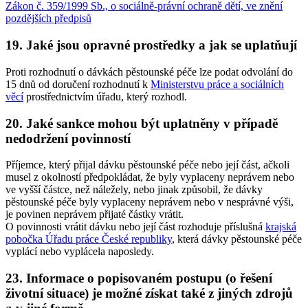
Zákon č. 359/1999 Sb., o sociálně-právní ochraně dětí, ve znění
pozdějších předpisů
19. Jaké jsou opravné prostředky a jak se uplatňují
Proti rozhodnutí o dávkách pěstounské péče lze podat odvolání do
15 dnů od doručení rozhodnutí k
Ministerstvu práce a sociálních
věcí
prostřednictvím úřadu, který rozhodl.
20. Jaké sankce mohou být uplatněny v případě
nedodržení povinností
Příjemce, který přijal dávku pěstounské péče nebo její část, ačkoli
musel z okolností předpokládat, že byly vyplaceny neprávem nebo
ve vyšší částce, než náležely, nebo jinak způsobil, že dávky
pěstounské péče byly vyplaceny neprávem nebo v nesprávné výši,
je povinen neprávem přijaté částky vrátit.
O povinnosti vrátit dávku nebo její část rozhoduje příslušná
krajská
pobočka Úřadu práce České republiky
, která dávky pěstounské péče
vyplácí nebo vyplácela naposledy.
23. Informace o popisovaném postupu (o řešení
životní situace) je možné získat také z jiných zdrojů