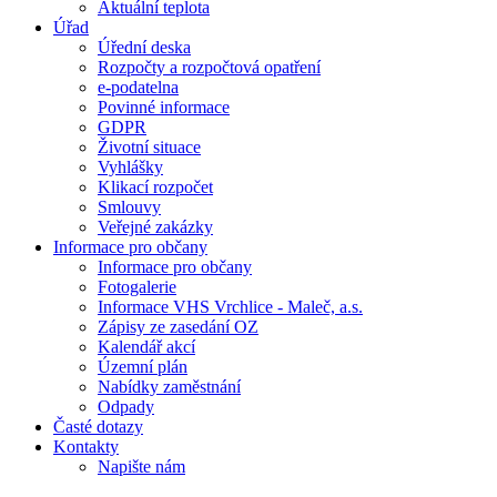
Aktuální teplota
Úřad
Úřední deska
Rozpočty a rozpočtová opatření
e-podatelna
Povinné informace
GDPR
Životní situace
Vyhlášky
Klikací rozpočet
Smlouvy
Veřejné zakázky
Informace pro občany
Informace pro občany
Fotogalerie
Informace VHS Vrchlice - Maleč, a.s.
Zápisy ze zasedání OZ
Kalendář akcí
Územní plán
Nabídky zaměstnání
Odpady
Časté dotazy
Kontakty
Napište nám