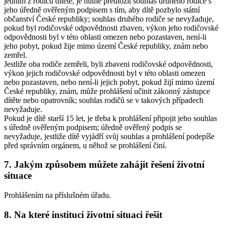
jedním z rodičů dítěte, je nutné předložit souhlas druhého rodiče s
jeho úředně ověřeným podpisem s tím, aby dítě pozbylo státní
občanství České republiky; souhlas druhého rodiče se nevyžaduje,
pokud byl rodičovské odpovědnosti zbaven, výkon jeho rodičovské
odpovědnosti byl v této oblasti omezen nebo pozastaven, není-li
jeho pobyt, pokud žije mimo území České republiky, znám nebo
zemřel.
Jestliže oba rodiče zemřeli, byli zbaveni rodičovské odpovědnosti,
výkon jejich rodičovské odpovědnosti byl v této oblasti omezen
nebo pozastaven, nebo není-li jejich pobyt, pokud žijí mimo území
České republiky, znám, může prohlášení učinit zákonný zástupce
dítěte nebo opatrovník; souhlas rodičů se v takových případech
nevyžaduje.
Pokud je dítě starší 15 let, je třeba k prohlášení připojit jeho souhlas
s úředně ověřeným podpisem; úředně ověřený podpis se
nevyžaduje, jestliže dítě vyjádří svůj souhlas a prohlášení podepíše
před správním orgánem, u něhož se prohlášení činí.
7. Jakým způsobem můžete zahájit řešení životní
situace
Prohlášením na příslušném úřadu.
8. Na které instituci životní situaci řešit