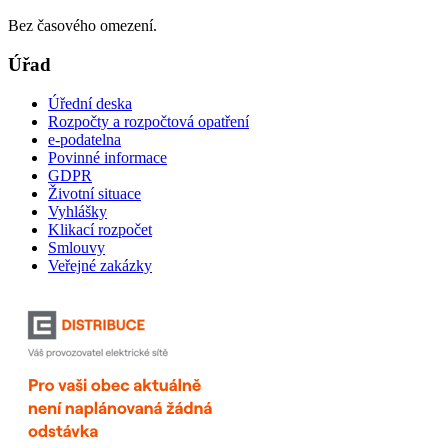
Bez časového omezení.
Úřad
Úřední deska
Rozpočty a rozpočtová opatření
e-podatelna
Povinné informace
GDPR
Životní situace
Vyhlášky
Klikací rozpočet
Smlouvy
Veřejné zakázky