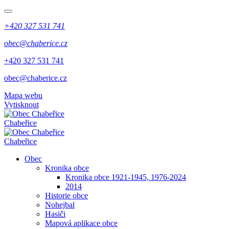
+420 327 531 741
obec@chaberice.cz
+420 327 531 741
obec@chaberice.cz
Mapa webu
Vytisknout
Chabeřice
Chabeřice
Obec
Kronika obce
Kronika obce 1921-1945, 1976-2024
2014
Historie obce
Nohejbal
Hasiči
Mapová aplikace obce