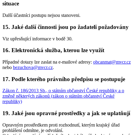
situace
Další účastníci postupu nejsou stanoveni.
15. Jaké další činnosti jsou po žadateli požadovány
Viz upřesňující informace v bodě 30.
16. Elektronická služba, kterou lze využít
Případné dotazy lze zaslat na e-mailové adresy:
obcanmat@mvcr.cz
nebo
bezuchova@mvcr.cz
.
17. Podle kterého právního předpisu se postupuje
Zákon č. 186/2013 Sb., o státním občanství České republiky a o
změně některých zákonů (zákon o státním občanství České
republiky)
19. Jaké jsou opravné prostředky a jak se uplatňují
Opravným prostředkem proti rozhodnutí, kterým krajský úřad
prohlášení odmítne, je odvolání.