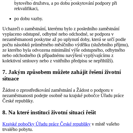
bytového družstva, a po dobu poskytování podpory při
rekvalifikaci,
po dobu vazby.
Uchazeči o zaměstnání, kterému bylo z posledního zaměstnání
vyplaceno odstupné, odbytné nebo odchodné, se podpora v
nezaměstnanosti poskytne až po uplynutí doby, která se určí podle
počtu násobků průměrného měsíčního výdělku (služebního příjmu),
ze kterého byla odvozena minimální výše odstupného, odbytného
nebo odchodného (k případnému navýšení vyplývajícímu z
kolektivní smlouvy nebo z vnitřního předpisu se nepřihlíží).
7. Jakým způsobem můžete zahájit řešení životní
situace
Žádost o zprostředkování zaměstnání a Žádost o podporu v
nezaměstnanosti podejte osobně na krajské pobočce Úřadu práce
České republiky.
8. Na které instituci životní situaci řešit
Krajské pobočky Úřadu práce České republiky
v místě vašeho
trvalého pobytu.