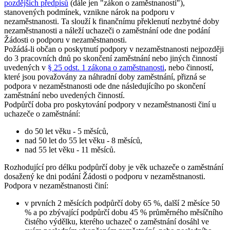
pozdějších předpisů
(dále jen "zákon o zaměstnanosti"),
stanovených podmínek, vznikne nárok na podporu v
nezaměstnanosti. Ta slouží k finančnímu překlenutí nezbytné doby
nezaměstnanosti a náleží uchazeči o zaměstnání ode dne podání
Žádosti o podporu v nezaměstnanosti.
Požádá-li občan o poskytnutí podpory v nezaměstnanosti nejpozději
do 3 pracovních dnů po skončení zaměstnání nebo jiných činností
uvedených v
§ 25 odst. 1 zákona o zaměstnanosti
, nebo činností,
které jsou považovány za náhradní doby zaměstnání, přizná se
podpora v nezaměstnanosti ode dne následujícího po skončení
zaměstnání nebo uvedených činností.
Podpůrčí doba pro poskytování podpory v nezaměstnanosti činí u
uchazeče o zaměstnání
:
do 50 let věku - 5 měsíců,
nad 50 let do 55 let věku - 8 měsíců,
nad 55 let věku - 11 měsíců.
Rozhodující pro délku podpůrčí doby je věk uchazeče o zaměstnání
dosažený ke dni podání Žádosti o podporu v nezaměstnanosti.
Podpora v nezaměstnanosti činí:
v prvních 2 měsících podpůrčí doby 65 %, další 2 měsíce 50
% a po zbývající podpůrčí dobu 45 % průměrného měsíčního
čistého výdělku, kterého uchazeč o zaměstnání dosáhl ve