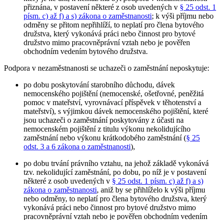
přiznána, v postavení některé z osob uvedených v
§ 25 odst. 1
písm. c) až f) a s) zákona o zaměstnanosti
; k výši příjmu nebo
odměny se přitom nepřihlíží, to neplatí pro člena bytového
družstva, který vykonává práci nebo činnost pro bytové
družstvo mimo pracovněprávní vztah nebo je pověřen
obchodním vedením bytového družstva.
Podpora v nezaměstnanosti se uchazeči o zaměstnání neposkytuje
:
po dobu poskytování starobního důchodu, dávek
nemocenského pojištění (nemocenské, ošetřovné, peněžitá
pomoc v mateřství, vyrovnávací příspěvek v těhotenství a
mateřství), s výjimkou dávek nemocenského pojištění, které
jsou uchazeči o zaměstnání poskytovány z účasti na
nemocenském pojištění z titulu výkonu nekolidujícího
zaměstnání nebo výkonu krátkodobého zaměstnání (
§ 25
odst. 3 a 6 zákona o zaměstnanosti
),
po dobu trvání právního vztahu, na jehož základě vykonává
tzv. nekolidující zaměstnání, po dobu, po níž je v postavení
některé z osob uvedených v
§ 25 odst. 1 písm. c) až f) a s)
zákona o zaměstnanosti
, aniž by se přihlíželo k výši příjmu
nebo odměny, to neplatí pro člena bytového družstva, který
vykonává práci nebo činnost pro bytové družstvo mimo
pracovněprávní vztah nebo je pověřen obchodním vedením