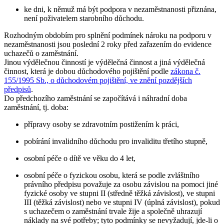
ke dni, k němuž má být podpora v nezaměstnanosti přiznána,
není poživatelem starobního důchodu.
Rozhodným obdobím pro splnění podmínek nároku na podporu v
nezaměstnanosti jsou
poslední 2 roky
před zařazením do evidence
uchazečů o zaměstnání.
Jinou výdělečnou činností je výdělečná činnost a jiná výdělečná
činnost, která je dobou důchodového pojištění podle
zákona č.
155/1995 Sb., o důchodovém pojištění, ve znění pozdějších
předpisů
.
Do předchozího zaměstnání se započítává i
náhradní doba
zaměstnání
, tj. doba:
přípravy osoby se zdravotním postižením k práci,
pobírání invalidního důchodu pro invaliditu třetího stupně,
osobní péče o dítě ve věku do 4 let,
osobní péče o fyzickou osobu, která se podle zvláštního
právního předpisu považuje za osobu závislou na pomoci jiné
fyzické osoby ve stupni II (středně těžká závislost), ve stupni
III (těžká závislost) nebo ve stupni IV (úplná závislost), pokud
s uchazečem o zaměstnání trvale žije a společně uhrazují
náklady na své potřeby; tyto podmínky se nevyžadují, jde-li o