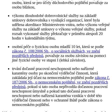
osobu, která se pro účely důchodového pojištění považuje za
osobu blízkou,
výkonu dlouhodobé dobrovolnické služby na základě
smlouvy dobrovolníka s vysílající organizací, které byla
udělena akreditace Ministerstvem vnitra, nebo výkonu veřejné
služby na základě smlouvy o výkonu veřejné služby, pokud
rozsah vykonané služby překračuje v průměru alespoň 20
hodin v kalendářním týdnu,
osobní péče o fyzickou osobu mladší 10 let, která se podle
zákona č. 108/2006 Sb., o sociálních službách, ve znění
pozdějších předpisů
, považuje za osobu závislou na pomoci
jiné fyzické osoby ve stupni I (lehká závislost),
trvání dočasné pracovní neschopnosti nebo nařízené
karantény osoby po skončení výdělečné činnosti, která
zakládala její účast na nemocenském pojištění podle
zákona č.
187/2006 Sb., o nemocenském pojištění, ve znění pozdějších
předpisů
, pokud si tato osoba nepřivodila dočasnou pracovní
neschopnost úmyslně a pokud tato dočasná pracovní
neschopnost nebo nařízená karanténa vznikla v době této
výdělečné činnosti nebo v ochranné lhůtě podle zákona o
nemocenském pojištění.