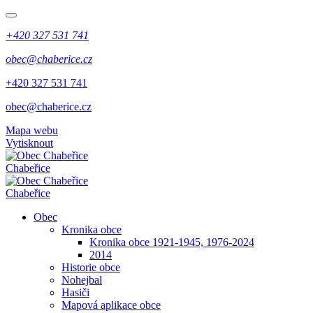
+420 327 531 741
obec@chaberice.cz
+420 327 531 741
obec@chaberice.cz
Mapa webu
Vytisknout
Chabeřice
Chabeřice
Obec
Kronika obce
Kronika obce 1921-1945, 1976-2024
2014
Historie obce
Nohejbal
Hasiči
Mapová aplikace obce