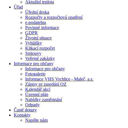
Aktuální teplota
Úřad
Úřední deska
Rozpočty a rozpočtová opatření
e-podatelna
Povinné informace
GDPR
Životní situace
Vyhlášky
Klikací rozpočet
Smlouvy
Veřejné zakázky
Informace pro občany
Informace pro občany
Fotogalerie
Informace VHS Vrchlice - Maleč, a.s.
Zápisy ze zasedání OZ
Kalendář akcí
Územní plán
Nabídky zaměstnání
Odpady
Časté dotazy
Kontakty
Napište nám