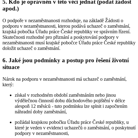
5. Kdo je oprávněn v této věci jednat (podat žádost
apod.)
O podpoře v nezaměstnanosti rozhoduje, na základě Žádosti o
podporu v nezaměstnanosti, kterou podává uchazeč o zaměstnání,
krajská pobočka Úřadu práce České republiky ve správním řízení.
Skutečnosti rozhodné pro přiznání a poskytování podpory v
nezaměstnanosti musí krajské pobočce Úřadu práce České republiky
doložit uchazeč o zaměstnání
.
6. Jaké jsou podmínky a postup pro řešení životní
situace
Nárok na podporu v nezaměstnanosti má uchazeč o zaměstnání
,
který:
získal v rozhodném období zaměstnáním nebo jinou
výdělečnou činností dobu důchodového pojištění v délce
alespoň 12 měsíců - tuto podmínku lze splnit i započtením
náhradní doby zaměstnání,
požádal krajskou pobočku Úřadu práce České republiky, u
které je veden v evidenci uchazečů o zaměstnání, o poskytnutí
podpory v nezaměstnanosti,