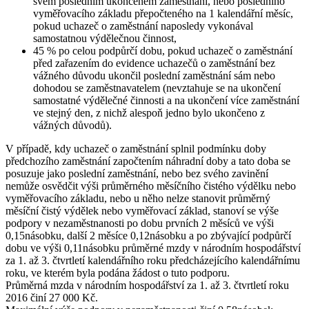
svém posledním ukončeném zaměstnání, nebo posledního
vyměřovacího základu přepočteného na 1 kalendářní měsíc,
pokud uchazeč o zaměstnání naposledy vykonával
samostatnou výdělečnou činnost,
45 % po celou podpůrčí dobu, pokud uchazeč o zaměstnání
před zařazením do evidence uchazečů o zaměstnání bez
vážného důvodu ukončil poslední zaměstnání sám nebo
dohodou se zaměstnavatelem (nevztahuje se na ukončení
samostatné výdělečné činnosti a na ukončení více zaměstnání
ve stejný den, z nichž alespoň jedno bylo ukončeno z
vážných důvodů).
V případě, kdy uchazeč o zaměstnání splnil podmínku doby
předchozího zaměstnání započtením náhradní doby a tato doba se
posuzuje jako poslední zaměstnání, nebo bez svého zavinění
nemůže osvědčit výši průměrného měsíčního čistého výdělku nebo
vyměřovacího základu, nebo u něho nelze stanovit průměrný
měsíční čistý výdělek nebo vyměřovací základ, stanoví se výše
podpory v nezaměstnanosti po dobu prvních 2 měsíců ve výši
0,15násobku, další 2 měsíce 0,12násobku a po zbývající podpůrčí
dobu ve výši 0,11násobku průměrné mzdy v národním hospodářství
za 1. až 3. čtvrtletí kalendářního roku předcházejícího kalendářnímu
roku, ve kterém byla podána žádost o tuto podporu.
Průměrná mzda
v národním hospodářství za 1. až 3. čtvrtletí roku
2016 činí
27 000 Kč
.