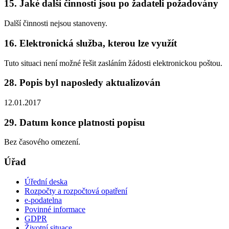
15. Jaké další činnosti jsou po žadateli požadovány
Další činnosti nejsou stanoveny.
16. Elektronická služba, kterou lze využít
Tuto situaci není možné řešit zasláním žádosti elektronickou poštou.
28. Popis byl naposledy aktualizován
12.01.2017
29. Datum konce platnosti popisu
Bez časového omezení.
Úřad
Úřední deska
Rozpočty a rozpočtová opatření
e-podatelna
Povinné informace
GDPR
Životní situace