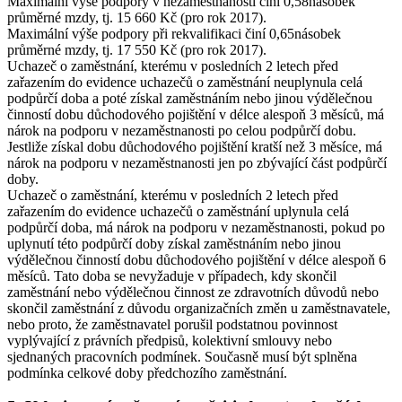
Maximální výše
podpory v nezaměstnanosti činí 0,58násobek
průměrné mzdy, tj.
15 660 Kč
(pro rok 2017).
Maximální výše
podpory při rekvalifikaci činí 0,65násobek
průměrné mzdy, tj.
17 550 Kč
(pro rok 2017).
Uchazeč o zaměstnání, kterému v posledních 2 letech před
zařazením do evidence uchazečů o zaměstnání neuplynula celá
podpůrčí doba a poté získal zaměstnáním nebo jinou výdělečnou
činností dobu důchodového pojištění v délce alespoň 3 měsíců, má
nárok na podporu v nezaměstnanosti po celou podpůrčí dobu.
Jestliže získal dobu důchodového pojištění kratší než 3 měsíce, má
nárok na podporu v nezaměstnanosti jen po zbývající část podpůrčí
doby.
Uchazeč o zaměstnání, kterému v posledních 2 letech před
zařazením do evidence uchazečů o zaměstnání uplynula celá
podpůrčí doba, má nárok na podporu v nezaměstnanosti, pokud po
uplynutí této podpůrčí doby získal zaměstnáním nebo jinou
výdělečnou činností dobu důchodového pojištění v délce alespoň 6
měsíců. Tato doba se nevyžaduje v případech, kdy skončil
zaměstnání nebo výdělečnou činnost ze zdravotních důvodů nebo
skončil zaměstnání z důvodu organizačních změn u zaměstnavatele,
nebo proto, že zaměstnavatel porušil podstatnou povinnost
vyplývající z právních předpisů, kolektivní smlouvy nebo
sjednaných pracovních podmínek. Současně musí být splněna
podmínka celkové doby předchozího zaměstnání.