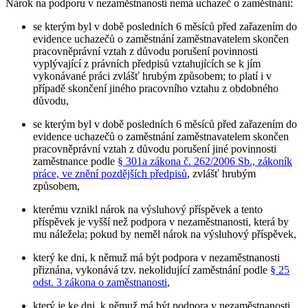
Nárok na podporu v nezaměstnanosti nemá uchazeč o zaměstnání
:
se kterým byl v době posledních 6 měsíců před zařazením do
evidence uchazečů o zaměstnání zaměstnavatelem skončen
pracovněprávní vztah z důvodu porušení povinnosti
vyplývající z právních předpisů vztahujících se k jím
vykonávané práci zvlášť hrubým způsobem; to platí i v
případě skončení jiného pracovního vztahu z obdobného
důvodu,
se kterým byl v době posledních 6 měsíců před zařazením do
evidence uchazečů o zaměstnání zaměstnavatelem skončen
pracovněprávní vztah z důvodu porušení jiné povinnosti
zaměstnance podle
§ 301a zákona č. 262/2006 Sb., zákoník
práce, ve znění pozdějších předpisů
, zvlášť hrubým
způsobem,
kterému vznikl nárok na výsluhový příspěvek a tento
příspěvek je vyšší než podpora v nezaměstnanosti, která by
mu náležela; pokud by neměl nárok na výsluhový příspěvek,
který ke dni, k němuž má být podpora v nezaměstnanosti
přiznána, vykonává tzv. nekolidující zaměstnání podle
§ 25
odst. 3 zákona o zaměstnanosti
,
který je ke dni, k němuž má být podpora v nezaměstnanosti