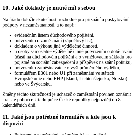
10. Jaké doklady je nutné mít s sebou
Na úřadu doložte skutečnosti rozhodné pro přiznání a poskytování
podpory v nezaměstnanosti, a to např.:
evidenčním listem důchodového pojištění,
potvrzením o zaměstnání (zápočtový list),
dokladem o výkonu jiné výdělečné činnosti,
u osoby samostatně výdělečně činné potvrzením o době trvání
účasti na důchodovém pojištění a o vyměřovacím základu pro
pojistné na sociální zabezpečení a příspěvek na státní politiku,
potvrzením zaměstnavatele o výši průměrného výdělku,
formulářem E301 nebo U1 při zaměstnání ve státech
Evropské unie nebo EHP (Island, Lichtenštejnsko, Norsko)
nebo ve Švýcarsku.
Změny těchto skutečností je uchazeč o zaměstnání povinen oznámit
krajské pobočce Úřadu práce České republiky nejpozději do 8
kalendářních dnů
.
11. Jaké jsou potřebné formuláře a kde jsou k
dispozici
Potvrzení o zaměstnání - zápočtový list - vydává