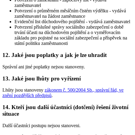
zaměstnavatel
Potvrzení o průměrném měsíčním čistém výdělku - vydává
zaměstnavatel na žádost zaměstnance
Evidenční list důchodového pojištění - vydává zaměstnavatel
Potvrzení příslušné správy sociálního zabezpečení o době
trvání účasti na důchodovém pojištění a o vyměřovacím
základu pro pojistné na sociální zabezpečení a příspěvek na
státní politiku zaměstnanosti
12. Jaké jsou poplatky a jak je lze uhradit
Správní ani jiné poplatky nejsou stanoveny.
13. Jaké jsou lhůty pro vyřízení
Lhůty jsou stanoveny
zákonem č. 500/2004 Sb., správní řád, ve
znění pozdějších předpisů
.
14. Kteří jsou další účastníci (dotčení) řešení životní
situace
Další účastníci postupu nejsou stanoveni.