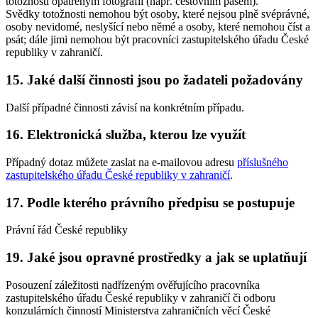
totožnosti opatřeným fotografií (např. cestovním pasem).
Svědky totožnosti nemohou být osoby, které nejsou plně svéprávné,
osoby nevidomé, neslyšící nebo němé a osoby, které nemohou číst a
psát; dále jimi nemohou být pracovníci zastupitelského úřadu České
republiky v zahraničí.
15. Jaké další činnosti jsou po žadateli požadovány
Další případné činnosti závisí na konkrétním případu.
16. Elektronická služba, kterou lze využít
Případný dotaz můžete zaslat na e-mailovou adresu
příslušného
zastupitelského úřadu České republiky v zahraničí
.
17. Podle kterého právního předpisu se postupuje
Právní řád České republiky
19. Jaké jsou opravné prostředky a jak se uplatňují
Posouzení záležitosti nadřízeným ověřujícího pracovníka
zastupitelského úřadu České republiky v zahraničí či odboru
konzulárních činností Ministerstva zahraničních věcí České