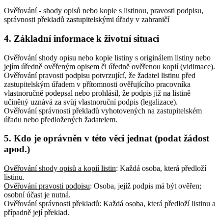
Ověřování - shody opisů nebo kopie s listinou, pravosti podpisu,
správnosti překladů zastupitelskými úřady v zahraničí
4. Základní informace k životní situaci
Ověřování shody opisu nebo kopie listiny s originálem listiny nebo
jejím úředně ověřeným opisem či úředně ověřenou kopií (vidimace).
Ověřování pravosti podpisu potvrzující, že žadatel listinu před
zastupitelským úřadem v přítomnosti ověřujícího pracovníka
vlastnoručně podepsal nebo prohlásil, že podpis již na listině
učiněný uznává za svůj vlastnoruční podpis (legalizace).
Ověřování správnosti překladů vyhotovených na zastupitelském
úřadu nebo předložených žadatelem.
5. Kdo je oprávněn v této věci jednat (podat žádost
apod.)
Ověřování shody opisů a kopií listin
: Každá osoba, která předloží
listinu
.
Ověřování pravosti podpisu
: Osoba, jejíž podpis má být ověřen;
osobní účast je nutná
.
Ověřování správnosti překladů
: Každá osoba, která předloží listinu a
případně její překlad
.