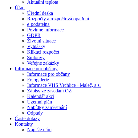
Aktuální teplota
Úřad
Úřední deska
Rozpočty a rozpočtová opatření
e-podatelna
Povinné informace
GDPR
Životní situace
Vyhlášky
Klikací rozpočet
Smlouvy
Veřejné zakázky
Informace pro občany
Informace pro občany
Fotogalerie
Informace VHS Vrchlice - Maleč, a.s.
Zápisy ze zasedání OZ
Kalendář akcí
Územní plán
Nabídky zaměstnání
Odpady
Časté dotazy
Kontakty
Napište nám