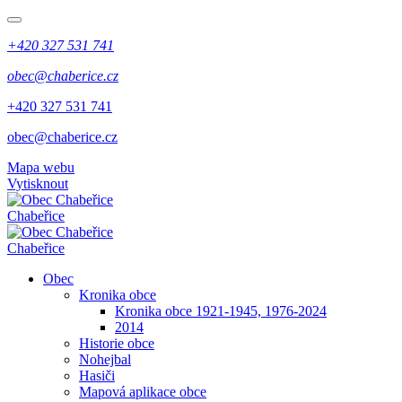
+420 327 531 741
obec@chaberice.cz
+420 327 531 741
obec@chaberice.cz
Mapa webu
Vytisknout
Chabeřice
Chabeřice
Obec
Kronika obce
Kronika obce 1921-1945, 1976-2024
2014
Historie obce
Nohejbal
Hasiči
Mapová aplikace obce