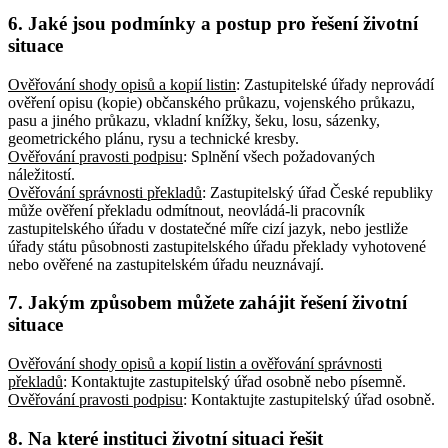
6. Jaké jsou podmínky a postup pro řešení životní
situace
Ověřování shody opisů a kopií listin
: Zastupitelské úřady neprovádí
ověření opisu (kopie) občanského průkazu, vojenského průkazu,
pasu a jiného průkazu, vkladní knížky, šeku, losu, sázenky,
geometrického plánu, rysu a technické kresby
.
Ověřování pravosti podpisu
: Splnění všech požadovaných
náležitostí
.
Ověřování správnosti překladů
: Zastupitelský úřad České republiky
může ověření překladu odmítnout, neovládá-li pracovník
zastupitelského úřadu v dostatečné míře cizí jazyk, nebo jestliže
úřady státu působnosti zastupitelského úřadu překlady vyhotovené
nebo ověřené na zastupitelském úřadu neuznávají
.
7. Jakým způsobem můžete zahájit řešení životní
situace
Ověřování shody opisů a kopií listin a ověřování správnosti
překladů
: Kontaktujte zastupitelský úřad osobně nebo písemně
.
Ověřování pravosti podpisu
: Kontaktujte zastupitelský úřad osobně
.
8. Na které instituci životní situaci řešit