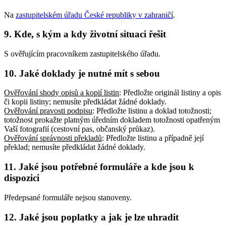
Na
zastupitelském úřadu České republiky v zahraničí
.
9. Kde, s kým a kdy životní situaci řešit
S ověřujícím pracovníkem zastupitelského úřadu.
10. Jaké doklady je nutné mít s sebou
Ověřování shody opisů a kopií listin
: Předložte originál listiny a opis
či kopii listiny; nemusíte předkládat žádné doklady
.
Ověřování pravosti podpisu
: Předložte listinu a doklad totožnosti;
totožnost prokažte platným úředním dokladem totožnosti opatřeným
Vaší fotografií (cestovní pas, občanský průkaz)
.
Ověřování správnosti překladů
: Předložte listinu a případně její
překlad; nemusíte předkládat žádné doklady
.
11. Jaké jsou potřebné formuláře a kde jsou k
dispozici
Předepsané formuláře nejsou stanoveny.
12. Jaké jsou poplatky a jak je lze uhradit