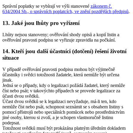
Správní poplatky se vybírají ve výši stanovené
zákonem č.
634/2004 Sb., o správních poplatcích, ve znění pozdějších předpisů
.
13. Jaké jsou lhůty pro vyřízení
Lhůty nejsou stanoveny; ověřování shody opisů a kopií listin a
ověřování pravosti podpisu se vyřizuje zpravidla na počkání.
14. Kteří jsou další účastníci (dotčení) řešení životní
situace
V případě ověřování pravosti podpisu mohou být výjimečně
účastníky i svědci totožnosti žadatele, která nemůže být určena
jinak.
Jedná se o případy, kdy o legalizaci požádá žadatel, který nemůže
číst nebo psát; v takovýchto případech se provede legalizace za
účasti dvou svědků.
Účast dvou svědků se k legalizaci nevyžaduje, má-li ten, kdo
nemůže číst nebo psát, schopnost seznámit se s obsahem listiny s
pomocí přístrojů nebo speciálních pomůcek nebo prostřednictvím
jiné osoby, kterou si zvolí, a je schopen vlastnoručně listinu
podepsat.
Totožnost svědků musí být prokázána platným úředním dokladem