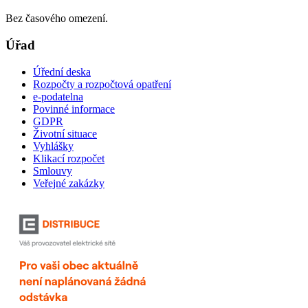
Bez časového omezení.
Úřad
Úřední deska
Rozpočty a rozpočtová opatření
e-podatelna
Povinné informace
GDPR
Životní situace
Vyhlášky
Klikací rozpočet
Smlouvy
Veřejné zakázky