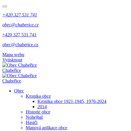
+420 327 531 741
obec@chaberice.cz
+420 327 531 741
obec@chaberice.cz
Mapa webu
Vytisknout
Chabeřice
Chabeřice
Obec
Kronika obce
Kronika obce 1921-1945, 1976-2024
2014
Historie obce
Nohejbal
Hasiči
Mapová aplikace obce