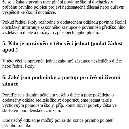
že se u žáka v prvním roce plnění povinné školní docházky v
průběhu prvního pololetí projeví nedostatečná tělesná nebo duševní
vyspělost ke školní docházce.
Pokud ředitel školy rozhodne o dodatečném odkladu povinné školní
docházky, informuje zákonného zástupce o povinnosti předškolního
vzdělávání dítěte a možných způsobech jejího plnění.
5. Kdo je oprávněn v této věci jednat (podat žádost
apod.)
V této věci je oprávněn jednat zákonný zástupce nezletilého dítěte
nebo ředitel školy.
6. Jaké jsou podmínky a postup pro řešení životní
situace
Poraďte se s třídním učitelem vašeho dítěte a poté požádejte o
dodatečný odklad ředitele školy; doporučujeme jednat také s
výchovným poradcem školy, příp. konzultovat potřeby žáka ve
školském poradenském zařízení.
Dodatečný odklad je možný pouze do konce prvního pololetí
prvního ročníku.