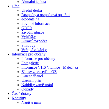
Aktuální teplota
Úřad
Úřední deska
Rozpočty a rozpočtová opatření
e-podatelna
Povinné informace
GDPR
Životní situace
Vyhlášky
Klikací rozpočet
Smlouvy
Veřejné zakázky
Informace pro občany
Informace pro občany
Fotogalerie
Informace VHS Vrchlice - Maleč, a.s.
Zápisy ze zasedání OZ
Kalendář akcí
Územní plán
Nabídky zaměstnání
Odpady
Časté dotazy
Kontakty
Napište nám