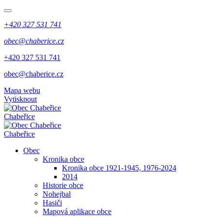
+420 327 531 741
obec@chaberice.cz
+420 327 531 741
obec@chaberice.cz
Mapa webu
Vytisknout
Chabeřice
Chabeřice
Obec
Kronika obce
Kronika obce 1921-1945, 1976-2024
2014
Historie obce
Nohejbal
Hasiči
Mapová aplikace obce