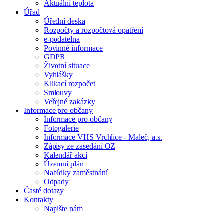
Aktuální teplota
Úřad
Úřední deska
Rozpočty a rozpočtová opatření
e-podatelna
Povinné informace
GDPR
Životní situace
Vyhlášky
Klikací rozpočet
Smlouvy
Veřejné zakázky
Informace pro občany
Informace pro občany
Fotogalerie
Informace VHS Vrchlice - Maleč, a.s.
Zápisy ze zasedání OZ
Kalendář akcí
Územní plán
Nabídky zaměstnání
Odpady
Časté dotazy
Kontakty
Napište nám