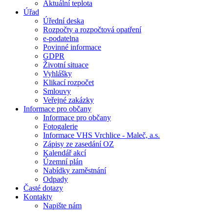
Aktuální teplota
Úřad
Úřední deska
Rozpočty a rozpočtová opatření
e-podatelna
Povinné informace
GDPR
Životní situace
Vyhlášky
Klikací rozpočet
Smlouvy
Veřejné zakázky
Informace pro občany
Informace pro občany
Fotogalerie
Informace VHS Vrchlice - Maleč, a.s.
Zápisy ze zasedání OZ
Kalendář akcí
Územní plán
Nabídky zaměstnání
Odpady
Časté dotazy
Kontakty
Napište nám