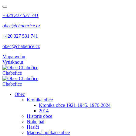
+420 327 531 741
obec@chaberice.cz
+420 327 531 741
obec@chaberice.cz
Mapa webu
Vytisknout
Chabeřice
Chabeřice
Obec
Kronika obce
Kronika obce 1921-1945, 1976-2024
2014
Historie obce
Nohejbal
Hasiči
Mapová aplikace obce