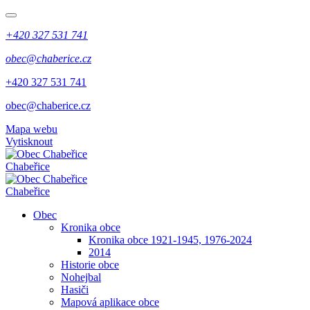
+420 327 531 741
obec@chaberice.cz
+420 327 531 741
obec@chaberice.cz
Mapa webu
Vytisknout
Chabeřice
Chabeřice
Obec
Kronika obce
Kronika obce 1921-1945, 1976-2024
2014
Historie obce
Nohejbal
Hasiči
Mapová aplikace obce