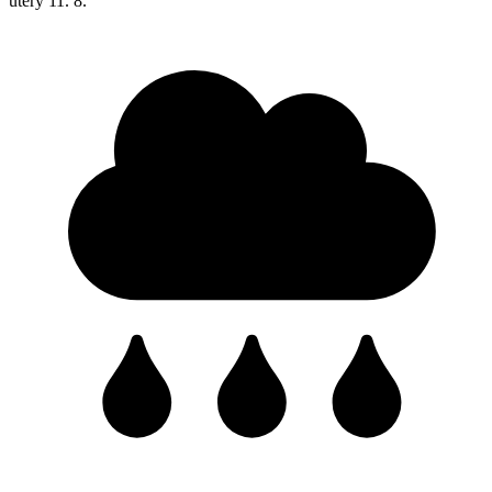
úterý
11. 8.