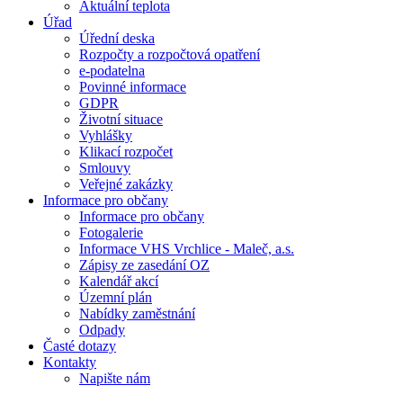
Aktuální teplota
Úřad
Úřední deska
Rozpočty a rozpočtová opatření
e-podatelna
Povinné informace
GDPR
Životní situace
Vyhlášky
Klikací rozpočet
Smlouvy
Veřejné zakázky
Informace pro občany
Informace pro občany
Fotogalerie
Informace VHS Vrchlice - Maleč, a.s.
Zápisy ze zasedání OZ
Kalendář akcí
Územní plán
Nabídky zaměstnání
Odpady
Časté dotazy
Kontakty
Napište nám