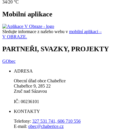
34/20 °C
Mobilní aplikace
Sledujte informace z našeho webu v
mobilní aplikaci –
V OBRAZE.
PARTNEŘI, SVAZKY, PROJEKTY
GObec
ADRESA
Obecní úřad obce Chabeřice
Chabeřice 9, 285 22
Zruč nad Sázavou
IČ: 00236101
KONTAKTY
Telefony:
327 531 741, 606 710 556
E-mail:
obec@chaberice.cz