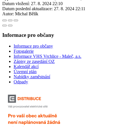
Datum vložení:
27. 8. 2024 22:10
Datum poslední aktualizace:
27. 8. 2024 22:11
Autor:
Michal Bělík
Informace pro občany
Informace pro občany
Fotogalerie
Informace VHS Vrchlice - Maleč, a.s.
Zápisy ze zasedání OZ
Kalendář akcí
Územní plán
Nabídky zaměstnání
Odpady