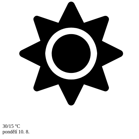
30/15 °C
pondělí
10. 8.